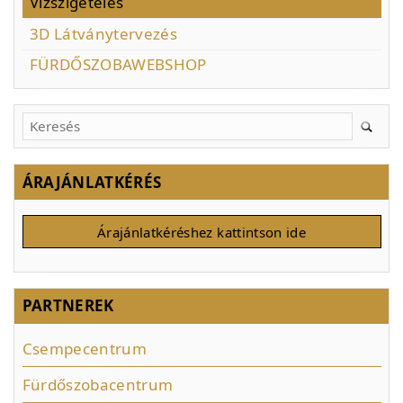
Vízszigetelés
3D Látványtervezés
FÜRDŐSZOBAWEBSHOP
ÁRAJÁNLATKÉRÉS
Árajánlatkéréshez kattintson ide
PARTNEREK
Csempecentrum
Fürdőszobacentrum