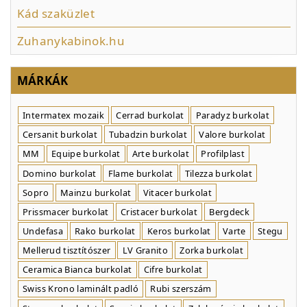
Kád szaküzlet
Zuhanykabinok.hu
MÁRKÁK
Intermatex mozaik
Cerrad burkolat
Paradyz burkolat
Cersanit burkolat
Tubadzin burkolat
Valore burkolat
MM
Equipe burkolat
Arte burkolat
Profilplast
Domino burkolat
Flame burkolat
Tilezza burkolat
Sopro
Mainzu burkolat
Vitacer burkolat
Prissmacer burkolat
Cristacer burkolat
Bergdeck
Undefasa
Rako burkolat
Keros burkolat
Varte
Stegu
Mellerud tisztítószer
LV Granito
Zorka burkolat
Ceramica Bianca burkolat
Cifre burkolat
Swiss Krono laminált padló
Rubi szerszám