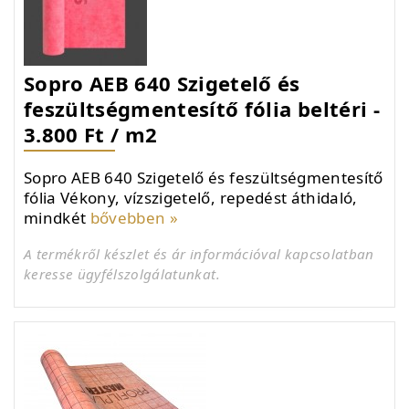
Sopro AEB 640 Szigetelő és
feszültségmentesítő fólia beltéri -
3.800 Ft / m2
Sopro AEB 640 Szigetelő és feszültségmentesítő
fólia Vékony, vízszigetelő, repedést áthidaló,
mindkét
bővebben »
A termékről készlet és ár információval kapcsolatban
keresse ügyfélszolgálatunkat.