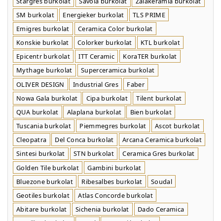
Stargres burkolat
Savoia burkolat
Zalakerámia burkolat
SM burkolat
Energieker burkolat
TLS PRIME
Emigres burkolat
Ceramica Color burkolat
Konskie burkolat
Colorker burkolat
KTL burkolat
Epicentr burkolat
ITT Ceramic
KoraTER burkolat
Mythage burkolat
Superceramica burkolat
OLIVER DESIGN
Industrial Gres
Faber
Nowa Gala burkolat
Cipa burkolat
Tilent burkolat
QUA burkolat
Alaplana burkolat
Bien burkolat
Tuscania burkolat
Piemmegres burkolat
Ascot burkolat
Cleopatra
Del Conca burkolat
Arcana Ceramica burkolat
Sintesi burkolat
STN burkolat
Ceramica Gres burkolat
Golden Tile burkolat
Gambini burkolat
Bluezone burkolat
Ribesalbes burkolat
Soudal
Geotiles burkolat
Atlas Concorde burkolat
Abitare burkolat
Sichenia burkolat
Dado Ceramica