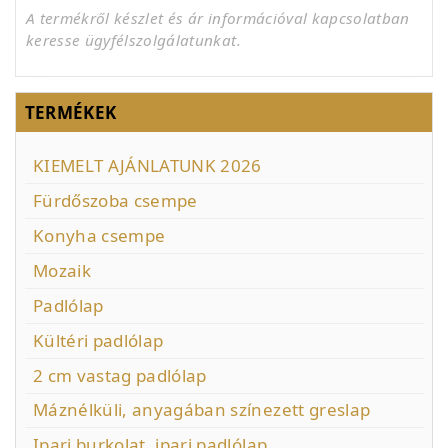
A termékről készlet és ár információval kapcsolatban
keresse ügyfélszolgálatunkat.
TERMÉKEK
KIEMELT AJÁNLATUNK 2026
Fürdőszoba csempe
Konyha csempe
Mozaik
Padlólap
Kültéri padlólap
2 cm vastag padlólap
Máznélküli, anyagában színezett greslap
Ipari burkolat, ipari padlólap