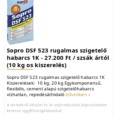
Sopro DSF 523 rugalmas szigetelő
habarcs 1K - 27.200 Ft / szsák ártól
(10 kg os kiszerelés)
Sopro DSF 523 rugalmas szigetelő habarcs 1K
Kiszerelések: 10 kg, 20 kg Egykomponensű,
flexibilis, cement alapú szigetelőhabarcs
vízhatlan, repedésáthidaló
bővebben »
A termékről készlet és ár információval kapcsolatban
keresse ügyfélszolgálatunkat.