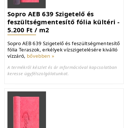
Sopro AEB 639 Szigetelő és
feszültségmentesítő fólia kültéri -
5.200 Ft / m2
Sopro AEB 639 Szigetelő és feszültségmentesítő
fólia Teraszok, erkélyek vízszigetelésére kiválló
vízzáró,
bővebben »
A termékről készlet és ár információval kapcsolatban
keresse ügyfélszolgálatunkat.