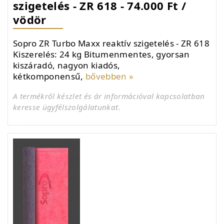
szigetelés - ZR 618 - 74.000 Ft /
vödör
Sopro ZR Turbo Maxx reaktív szigetelés - ZR 618
Kiszerelés: 24 kg Bitumenmentes, gyorsan
kiszáradó, nagyon kiadós,
kétkomponensű,
bővebben »
A termékről készlet és ár információval kapcsolatban
keresse ügyfélszolgálatunkat.