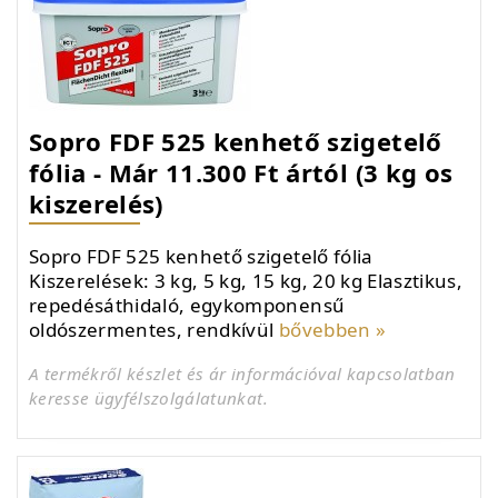
Sopro FDF 525 kenhető szigetelő
fólia - Már 11.300 Ft ártól (3 kg os
kiszerelés)
Sopro FDF 525 kenhető szigetelő fólia
Kiszerelések: 3 kg, 5 kg, 15 kg, 20 kg Elasztikus,
repedésáthidaló, egykomponensű
oldószermentes, rendkívül
bővebben »
A termékről készlet és ár információval kapcsolatban
keresse ügyfélszolgálatunkat.