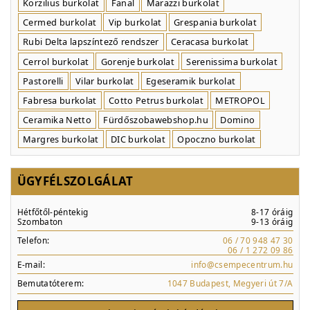
Korzilius burkolat
Fanal
Marazzi burkolat
Cermed burkolat
Vip burkolat
Grespania burkolat
Rubi Delta lapszíntező rendszer
Ceracasa burkolat
Cerrol burkolat
Gorenje burkolat
Serenissima burkolat
Pastorelli
Vilar burkolat
Egeseramik burkolat
Fabresa burkolat
Cotto Petrus burkolat
METROPOL
Ceramika Netto
Fürdőszobawebshop.hu
Domino
Margres burkolat
DIC burkolat
Opoczno burkolat
ÜGYFÉLSZOLGÁLAT
Hétfőtől-péntekig
8-17 óráig
Szombaton
9-13 óráig
Telefon:
06 / 70 948 47 30
06 / 1 272 09 86
E-mail:
info@csempecentrum.hu
Bemutatóterem:
1047 Budapest, Megyeri út 7/A