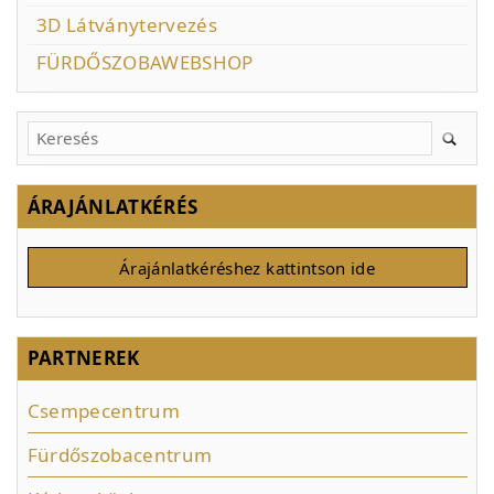
3D Látványtervezés
FÜRDŐSZOBAWEBSHOP
ÁRAJÁNLATKÉRÉS
Árajánlatkéréshez kattintson ide
PARTNEREK
Csempecentrum
Fürdőszobacentrum