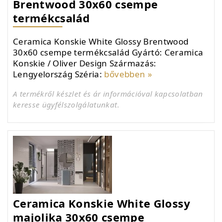
Brentwood 30x60 csempe
termékcsalád
Ceramica Konskie White Glossy Brentwood
30x60 csempe termékcsalád Gyártó: Ceramica
Konskie / Oliver Design Származás:
Lengyelország Széria:
bővebben »
A termékről készlet és ár információval kapcsolatban
keresse ügyfélszolgálatunkat.
Ceramica Konskie White Glossy
majolika 30x60 csempe