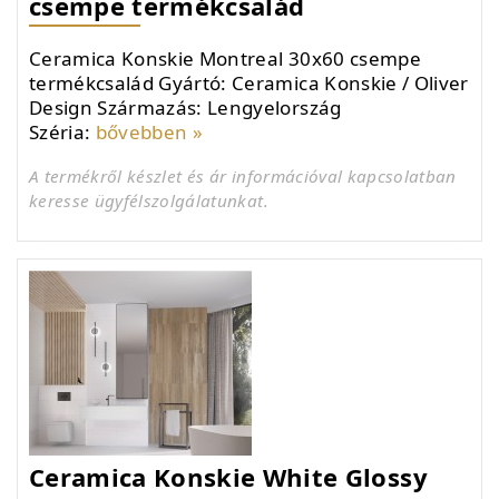
csempe termékcsalád
Ceramica Konskie Montreal 30x60 csempe
termékcsalád Gyártó: Ceramica Konskie / Oliver
Design Származás: Lengyelország
Széria:
bővebben »
A termékről készlet és ár információval kapcsolatban
keresse ügyfélszolgálatunkat.
Ceramica Konskie White Glossy