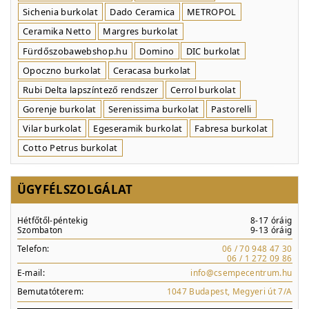
Sichenia burkolat
Dado Ceramica
METROPOL
Ceramika Netto
Margres burkolat
Fürdőszobawebshop.hu
Domino
DIC burkolat
Opoczno burkolat
Ceracasa burkolat
Rubi Delta lapszíntező rendszer
Cerrol burkolat
Gorenje burkolat
Serenissima burkolat
Pastorelli
Vilar burkolat
Egeseramik burkolat
Fabresa burkolat
Cotto Petrus burkolat
ÜGYFÉLSZOLGÁLAT
Hétfőtől-péntekig
8-17 óráig
Szombaton
9-13 óráig
Telefon:
06 / 70 948 47 30
06 / 1 272 09 86
E-mail:
info@csempecentrum.hu
Bemutatóterem:
1047 Budapest, Megyeri út 7/A