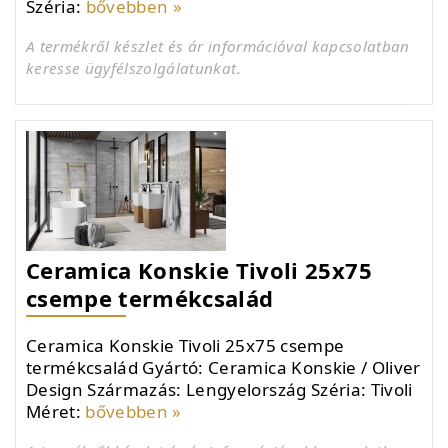
Széria:
bővebben »
A termékről készlet és ár információval kapcsolatban
keresse ügyfélszolgálatunkat.
Ceramica Konskie Tivoli 25x75
csempe termékcsalád
Ceramica Konskie Tivoli 25x75 csempe
termékcsalád Gyártó: Ceramica Konskie / Oliver
Design Származás: Lengyelország Széria: Tivoli
Méret:
bővebben »