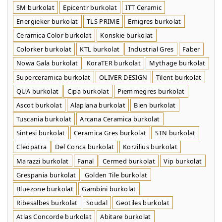
SM burkolat
Epicentr burkolat
ITT Ceramic
Energieker burkolat
TLS PRIME
Emigres burkolat
Ceramica Color burkolat
Konskie burkolat
Colorker burkolat
KTL burkolat
Industrial Gres
Faber
Nowa Gala burkolat
KoraTER burkolat
Mythage burkolat
Superceramica burkolat
OLIVER DESIGN
Tilent burkolat
QUA burkolat
Cipa burkolat
Piemmegres burkolat
Ascot burkolat
Alaplana burkolat
Bien burkolat
Tuscania burkolat
Arcana Ceramica burkolat
Sintesi burkolat
Ceramica Gres burkolat
STN burkolat
Cleopatra
Del Conca burkolat
Korzilius burkolat
Marazzi burkolat
Fanal
Cermed burkolat
Vip burkolat
Grespania burkolat
Golden Tile burkolat
Bluezone burkolat
Gambini burkolat
Ribesalbes burkolat
Soudal
Geotiles burkolat
Atlas Concorde burkolat
Abitare burkolat