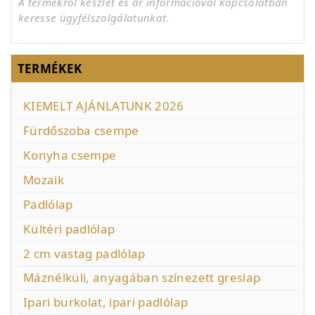
A termékről készlet és ár információval kapcsolatban
keresse ügyfélszolgálatunkat.
TERMÉKEK
KIEMELT AJÁNLATUNK 2026
Fürdőszoba csempe
Konyha csempe
Mozaik
Padlólap
Kültéri padlólap
2 cm vastag padlólap
Máznélküli, anyagában színezett greslap
Ipari burkolat, ipari padlólap