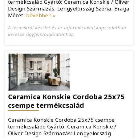
termékcsalád Gyártó: Ceramica Konskie / Oliver
Design Származás: Lengyelország Széria: Braga
Méret:
bővebben »
A termékről készlet és ár információval kapcsolatban
keresse ügyfélszolgálatunkat.
Ceramica Konskie Cordoba 25x75
csempe termékcsalád
Ceramica Konskie Cordoba 25x75 csempe
termékcsaládd Gyártó: Ceramica Konskie /
Oliver Design Származás: Lengyelország