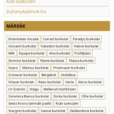
Kád szaküzlet
Zuhanykabinok.hu
MÁRKÁK
Intermatex mozaik
Cerrad burkolat
Paradyz burkolat
Cersanit burkolat
Tubadzin burkolat
Valore burkolat
MM
Equipe burkolat
Arte burkolat
Profilplast
Domino burkolat
Flame burkolat
Tilezza burkolat
Sopro
Mainzu burkolat
Prissmacer burkolat
Cristacer burkolat
Bergdeck
Undefasa
Vitacer burkolat
Rako burkolat
Varte
Keros burkolat
LV Granito
Stegu
Mellerud tisztítószer
Ceramica Bianca burkolat
Zorka burkolat
Cifre burkolat
Swiss Krono laminált padló
Rubi szerszám
Stargres burkolat
Savoia burkolat
Zalakerámia burkolat