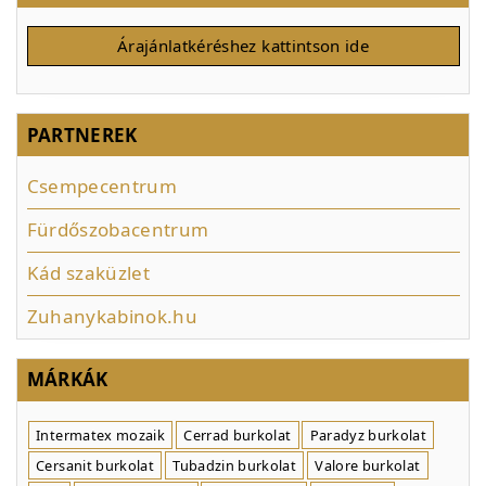
Árajánlatkéréshez kattintson ide
PARTNEREK
Csempecentrum
Fürdőszobacentrum
Kád szaküzlet
Zuhanykabinok.hu
MÁRKÁK
Intermatex mozaik
Cerrad burkolat
Paradyz burkolat
Cersanit burkolat
Tubadzin burkolat
Valore burkolat