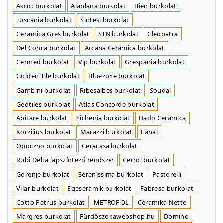
Ascot burkolat
Alaplana burkolat
Bien burkolat
Tuscania burkolat
Sintesi burkolat
Ceramica Gres burkolat
STN burkolat
Cleopatra
Del Conca burkolat
Arcana Ceramica burkolat
Cermed burkolat
Vip burkolat
Grespania burkolat
Golden Tile burkolat
Bluezone burkolat
Gambini burkolat
Ribesalbes burkolat
Soudal
Geotiles burkolat
Atlas Concorde burkolat
Abitare burkolat
Sichenia burkolat
Dado Ceramica
Korzilius burkolat
Marazzi burkolat
Fanal
Opoczno burkolat
Ceracasa burkolat
Rubi Delta lapszíntező rendszer
Cerrol burkolat
Gorenje burkolat
Serenissima burkolat
Pastorelli
Vilar burkolat
Egeseramik burkolat
Fabresa burkolat
Cotto Petrus burkolat
METROPOL
Ceramika Netto
Margres burkolat
Fürdőszobawebshop.hu
Domino