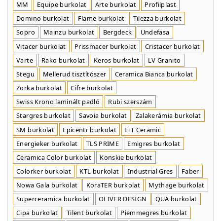
MM
Equipe burkolat
Arte burkolat
Profilplast
Domino burkolat
Flame burkolat
Tilezza burkolat
Sopro
Mainzu burkolat
Bergdeck
Undefasa
Vitacer burkolat
Prissmacer burkolat
Cristacer burkolat
Varte
Rako burkolat
Keros burkolat
LV Granito
Stegu
Mellerud tisztítószer
Ceramica Bianca burkolat
Zorka burkolat
Cifre burkolat
Swiss Krono laminált padló
Rubi szerszám
Stargres burkolat
Savoia burkolat
Zalakerámia burkolat
SM burkolat
Epicentr burkolat
ITT Ceramic
Energieker burkolat
TLS PRIME
Emigres burkolat
Ceramica Color burkolat
Konskie burkolat
Colorker burkolat
KTL burkolat
Industrial Gres
Faber
Nowa Gala burkolat
KoraTER burkolat
Mythage burkolat
Superceramica burkolat
OLIVER DESIGN
QUA burkolat
Cipa burkolat
Tilent burkolat
Piemmegres burkolat