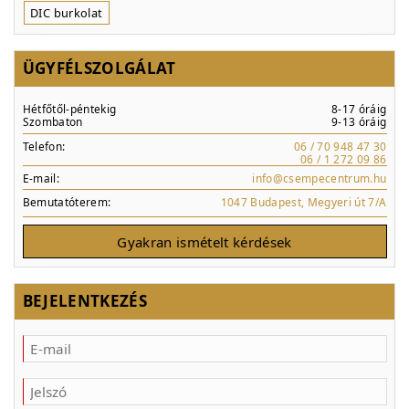
DIC burkolat
ÜGYFÉLSZOLGÁLAT
Hétfőtől-péntekig
8-17 óráig
Szombaton
9-13 óráig
Telefon:
06 / 70 948 47 30
06 / 1 272 09 86
E-mail:
info@csempecentrum.hu
Bemutatóterem:
1047 Budapest, Megyeri út 7/A
Gyakran ismételt kérdések
BEJELENTKEZÉS