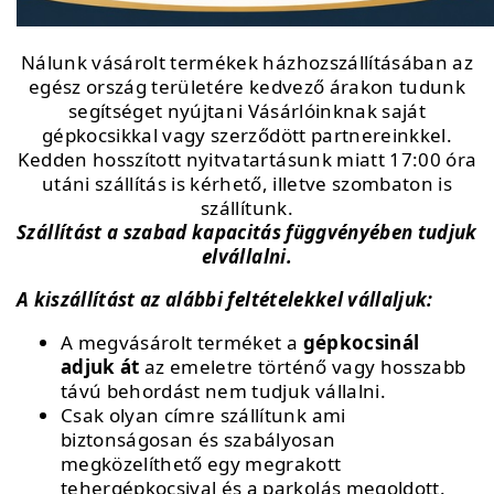
Nálunk vásárolt termékek házhozszállításában az
egész ország területére kedvező árakon tudunk
segítséget nyújtani Vásárlóinknak saját
gépkocsikkal vagy szerződött partnereinkkel.
Kedden hosszított nyitvatartásunk miatt 17:00 óra
utáni szállítás is kérhető, illetve szombaton is
szállítunk.
Szállítást a szabad kapacitás függvényében tudjuk
elvállalni.
A kiszállítást az alábbi feltételekkel vállaljuk:
A megvásárolt terméket a
gépkocsinál
adjuk át
az emeletre történő vagy hosszabb
távú behordást nem tudjuk vállalni.
Csak olyan címre szállítunk ami
biztonságosan és szabályosan
megközelíthető egy megrakott
tehergépkocsival és a parkolás megoldott.