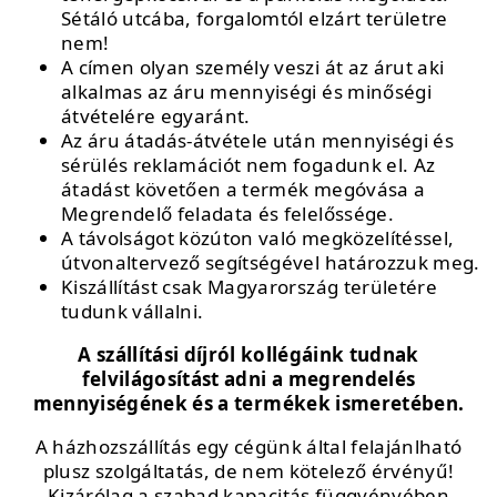
Sétáló utcába, forgalomtól elzárt területre
nem!
A címen olyan személy veszi át az árut aki
alkalmas az áru mennyiségi és minőségi
átvételére egyaránt.
Az áru átadás-átvétele után mennyiségi és
sérülés reklamációt nem fogadunk el. Az
átadást követően a termék megóvása a
Megrendelő feladata és felelőssége.
A távolságot közúton való megközelítéssel,
útvonaltervező segítségével határozzuk meg.
Kiszállítást csak Magyarország területére
tudunk vállalni.
A szállítási díjról kollégáink tudnak
felvilágosítást adni a megrendelés
mennyiségének és a termékek ismeretében.
A házhozszállítás egy cégünk által felajánlható
plusz szolgáltatás, de nem kötelező érvényű!
Kizárólag a szabad kapacitás függvényében