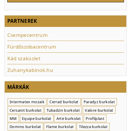
PARTNEREK
Csempecentrum
Fürdőszobacentrum
Kád szaküzlet
Zuhanykabinok.hu
MÁRKÁK
Intermatex mozaik
Cerrad burkolat
Paradyz burkolat
Cersanit burkolat
Tubadzin burkolat
Valore burkolat
MM
Equipe burkolat
Arte burkolat
Profilplast
Domino burkolat
Flame burkolat
Tilezza burkolat