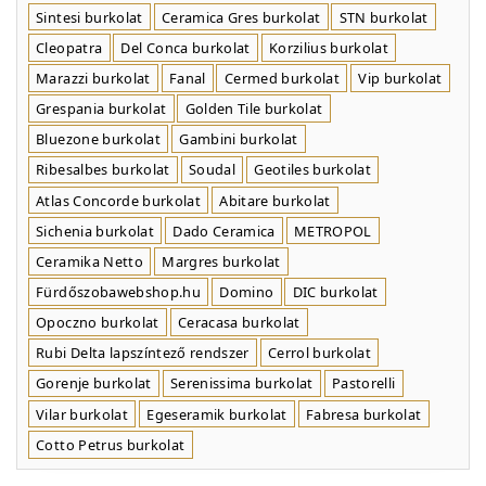
Sintesi burkolat
Ceramica Gres burkolat
STN burkolat
Cleopatra
Del Conca burkolat
Korzilius burkolat
Marazzi burkolat
Fanal
Cermed burkolat
Vip burkolat
Grespania burkolat
Golden Tile burkolat
Bluezone burkolat
Gambini burkolat
Ribesalbes burkolat
Soudal
Geotiles burkolat
Atlas Concorde burkolat
Abitare burkolat
Sichenia burkolat
Dado Ceramica
METROPOL
Ceramika Netto
Margres burkolat
Fürdőszobawebshop.hu
Domino
DIC burkolat
Opoczno burkolat
Ceracasa burkolat
Rubi Delta lapszíntező rendszer
Cerrol burkolat
Gorenje burkolat
Serenissima burkolat
Pastorelli
Vilar burkolat
Egeseramik burkolat
Fabresa burkolat
Cotto Petrus burkolat