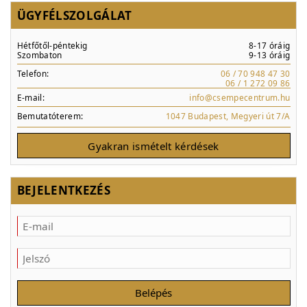
ÜGYFÉLSZOLGÁLAT
Hétfőtől-péntekig
8-17 óráig
Szombaton
9-13 óráig
Telefon:
06 / 70 948 47 30
06 / 1 272 09 86
E-mail:
info@csempecentrum.hu
Bemutatóterem:
1047 Budapest, Megyeri út 7/A
Gyakran ismételt kérdések
BEJELENTKEZÉS