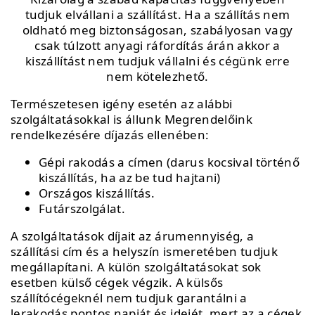
tudjuk elvállani a szállítást. Ha a szállítás nem
oldható meg biztonságosan, szabályosan vagy
csak túlzott anyagi ráfordítás árán akkor a
kiszállítást nem tudjuk vállalni és cégünk erre
nem kötelezhető.
Természetesen igény esetén az alábbi
szolgáltatásokkal is állunk Megrendelőink
rendelkezésére díjazás ellenében:
Gépi rakodás a címen (darus kocsival történő
kiszállítás, ha az be tud hajtani)
Országos kiszállítás.
Futárszolgálat.
A szolgáltatások díjait az árumennyiség, a
szállítási cím és a helyszín ismeretében tudjuk
megállapítani. A külön szolgáltatásokat sok
esetben külső cégek végzik. A külsős
szállítócégeknél nem tudjuk garantálni a
lerakodás pontos napját és idejét, mert az a cégek