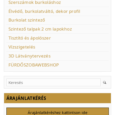
Szerszámok burkoláshoz
Élvédő, burkolatváltó, dekor profil
Burkolat szintező
Szintező talpak 2 cm lapokhoz
Tisztító és ápolószer
Vízszigetelés
3D Látványtervezés
FÜRDŐSZOBAWEBSHOP
ÁRAJÁNLATKÉRÉS
Árajánlatkéréshez kattintson ide