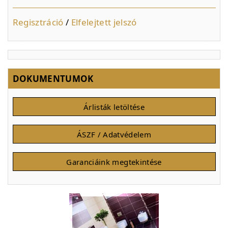
Regisztráció
/
Elfelejtett jelszó
DOKUMENTUMOK
Árlisták letöltése
ÁSZF / Adatvédelem
Garanciáink megtekintése