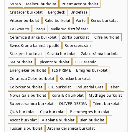
Sopro
Mainzu burkolat
Prissmacer burkolat
Cristacer burkolat
Bergdeck
Undefasa
Vitacer burkolat
Rako burkolat
Varte
Keros burkolat
LV Granito
Stegu
Mellerud tisztítószer
Ceramica Bianca burkolat
Zorka burkolat
Cifre burkolat
Swiss Krono laminált padló
Rubi szerszám
Stargres burkolat
Savoia burkolat
Zalakerámia burkolat
SM burkolat
Epicentr burkolat
ITT Ceramic
Energieker burkolat
TLS PRIME
Emigres burkolat
Ceramica Color burkolat
Konskie burkolat
Colorker burkolat
KTL burkolat
Industrial Gres
Faber
Nowa Gala burkolat
KoraTER burkolat
Mythage burkolat
Superceramica burkolat
OLIVER DESIGN
Tilent burkolat
QUA burkolat
Cipa burkolat
Piemmegres burkolat
Ascot burkolat
Alaplana burkolat
Bien burkolat
Tuscania burkolat
Arcana Ceramica burkolat