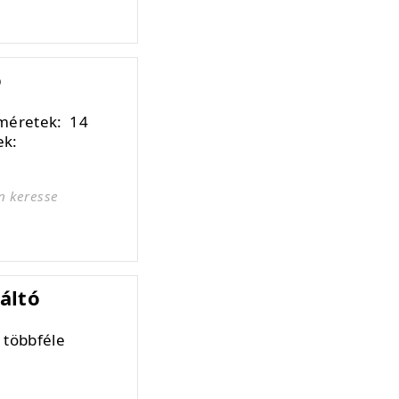
ó
 méretek: 14
ek:
n keresse
áltó
 többféle