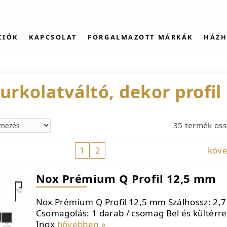
CIÓK
KAPCSOLAT
FORGALMAZOTT MÁRKÁK
HÁZH
urkolatváltó, dekor profil
35 termék ös
1
2
köv
Nox Prémium Q Profil 12,5 mm
Nox Prémium Q Profil 12,5 mm Szálhossz: 2,
Csomagolás: 1 darab / csomag Bel és kültérre
Inox
bővebben »