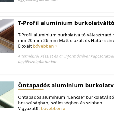
T-Profil alumínium burkolatvált
T-Profil alumínium burkolatváltó Választható
mm 20 mm 26 mm Matt eloxált és Natúr szín
Eloxált
bővebben »
A termékről készlet és ár információval kapcsolatba
ügyfélszolgálatunkat.
Öntapadós alumínium burkolatv
Öntapadós alumínium "Lencse" burkolatváltó
hosszúságban, szélességben és színben.
Vigyázat!!!
bővebben »