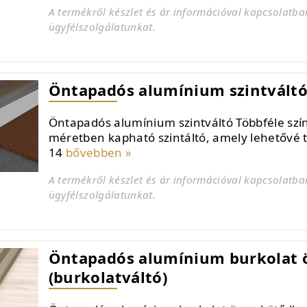
A termékről készlet és ár információval kapcsolatba
ügyfélszolgálatunkat.
Öntapadós alumínium szintvált
Öntapadós alumínium szintváltó Többféle szí
méretben kapható szintáltó, amely lehetővé te
14
bővebben »
A termékről készlet és ár információval kapcsolatba
ügyfélszolgálatunkat.
Öntapadós alumínium burkolat 
(burkolatváltó)