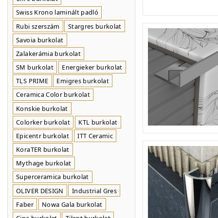
Swiss Krono laminált padló
Rubi szerszám
Stargres burkolat
Savoia burkolat
Zalakerámia burkolat
SM burkolat
Energieker burkolat
TLS PRIME
Emigres burkolat
Ceramica Color burkolat
Konskie burkolat
Colorker burkolat
KTL burkolat
Epicentr burkolat
ITT Ceramic
KoraTER burkolat
Mythage burkolat
Superceramica burkolat
OLIVER DESIGN
Industrial Gres
Faber
Nowa Gala burkolat
Cipa burkolat
Tilent burkolat