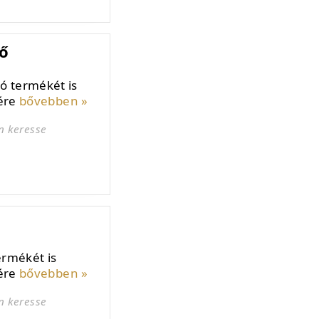
ő
ó termékét is
mére
bővebben »
n keresse
ermékét is
mére
bővebben »
n keresse