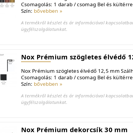
Csomagolás: 1 darab / csomag Bel és kültérr
Szín:
bővebben »
A termékről készlet és ár információval kapcsolatba
ügyfélszolgálatunkat.
Nox Prémium szögletes élvédő 
Nox Prémium szögletes élvédő 12,5 mm Szálh
Csomagolás: 1 darab / csomag Bel és kültérr
Szín:
bővebben »
A termékről készlet és ár információval kapcsolatba
ügyfélszolgálatunkat.
Nox Prémium dekorcsík 30 mm