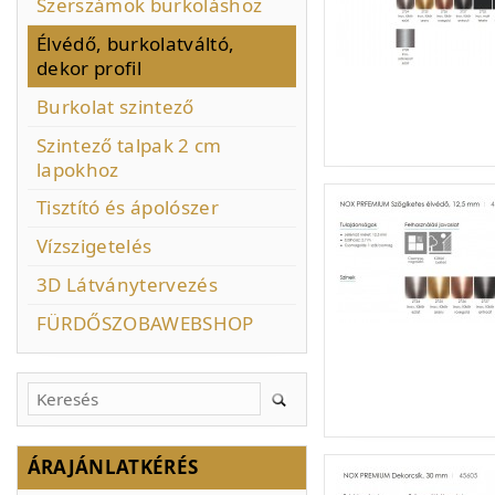
Szerszámok burkoláshoz
Élvédő, burkolatváltó,
dekor profil
Burkolat szintező
Szintező talpak 2 cm
lapokhoz
Tisztító és ápolószer
Vízszigetelés
3D Látványtervezés
FÜRDŐSZOBAWEBSHOP
ÁRAJÁNLATKÉRÉS