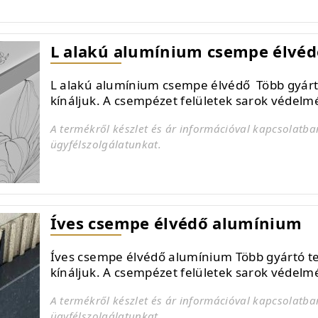
L alakú alumínium csempe élvéd
L alakú alumínium csempe élvédő Több gyárt
kínáljuk. A csempézet felületek sarok védel
A termékről készlet és ár információval kapcsolatba
ügyfélszolgálatunkat.
Íves csempe élvédő alumínium
Íves csempe élvédő alumínium Több gyártó t
kínáljuk. A csempézet felületek sarok védel
A termékről készlet és ár információval kapcsolatba
ügyfélszolgálatunkat.