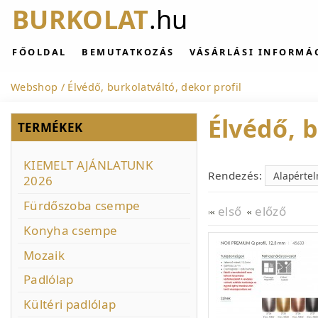
BURKOLAT
.hu
FŐOLDAL
BEMUTATKOZÁS
VÁSÁRLÁSI INFORMÁ
Webshop
Élvédő, burkolatváltó, dekor profil
Élvédő, b
TERMÉKEK
KIEMELT AJÁNLATUNK
Rendezés:
2026
Fürdőszoba csempe
első
előző
Konyha csempe
Mozaik
Padlólap
Kültéri padlólap