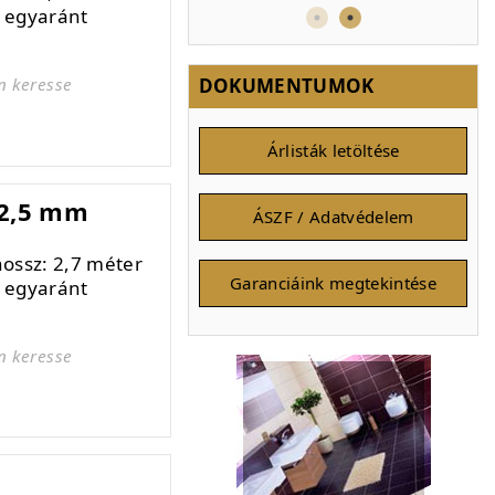
e egyaránt
DOKUMENTUMOK
n keresse
Árlisták letöltése
12,5 mm
ÁSZF / Adatvédelem
ossz: 2,7 méter
Garanciáink megtekintése
e egyaránt
n keresse