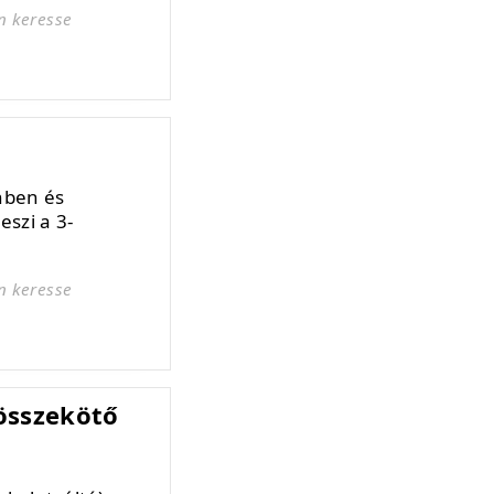
n keresse
ó
nben és
szi a 3-
n keresse
összekötő