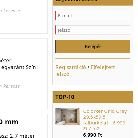
n keresse
méter
Regisztráció
/
Elfelejtett
 egyaránt Szín:
jelszó
n keresse
TOP-10
Bianco Lucido
Colorker Uniq Grey
fényes fehér 20x25
29,5x59,5
10 mm
csempe AKCIÓS
falburkolat - 6.990
ÁRON a készlet
Ft / m2
4.990 Ft
6.990 Ft
sz: 2,7 méter