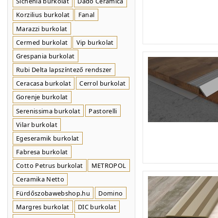
Sichenia burkolat
Dado Ceramica
Korzilius burkolat
Fanal
Marazzi burkolat
Cermed burkolat
Vip burkolat
Grespania burkolat
Rubi Delta lapszíntező rendszer
Ceracasa burkolat
Cerrol burkolat
Gorenje burkolat
Serenissima burkolat
Pastorelli
Vilar burkolat
Egeseramik burkolat
Fabresa burkolat
Cotto Petrus burkolat
METROPOL
Ceramika Netto
Fürdőszobawebshop.hu
Domino
Margres burkolat
DIC burkolat