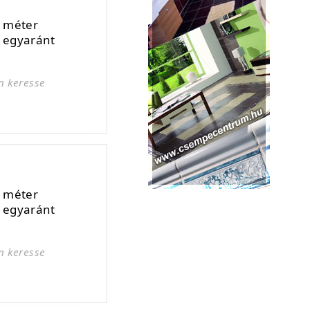
7 méter
e egyaránt
n keresse
7 méter
e egyaránt
n keresse