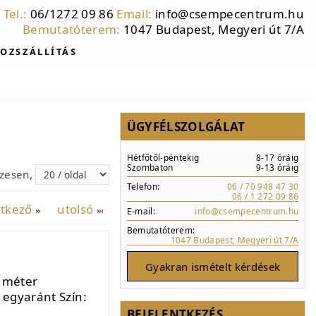
Tel.:
06/1272 09 86
Email:
info@csempecentrum.hu
Bemutatóterem:
1047 Budapest, Megyeri út 7/A
OZSZÁLLÍTÁS
ÜGYFÉLSZOLGÁLAT
Hétfőtől-péntekig
8-17 óráig
Szombaton
9-13 óráig
szesen,
Telefon:
06 / 70 948 47 30
06 / 1 272 09 86
etkező
utolsó
E-mail:
info@csempecentrum.hu
Bemutatóterem:
1047 Budapest, Megyeri út 7/A
Gyakran ismételt kérdések
7 méter
 egyaránt Szín:
BEJELENTKEZÉS