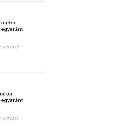
7 méter
e egyaránt
n keresse
méter
e egyaránt
n keresse