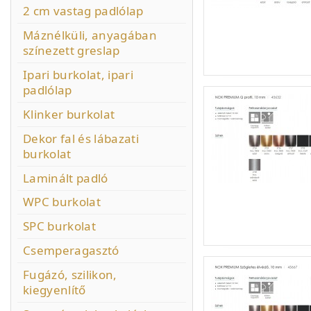
2 cm vastag padlólap
Máznélküli, anyagában
színezett greslap
Ipari burkolat, ipari
padlólap
Klinker burkolat
Dekor fal és lábazati
burkolat
Laminált padló
WPC burkolat
SPC burkolat
Csemperagasztó
Fugázó, szilikon,
kiegyenlítő