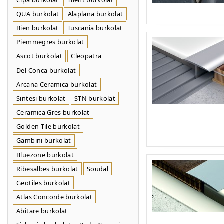
QUA burkolat
Alaplana burkolat
Bien burkolat
Tuscania burkolat
Piemmegres burkolat
Ascot burkolat
Cleopatra
Del Conca burkolat
Arcana Ceramica burkolat
Sintesi burkolat
STN burkolat
Ceramica Gres burkolat
Golden Tile burkolat
Gambini burkolat
Bluezone burkolat
Ribesalbes burkolat
Soudal
Geotiles burkolat
Atlas Concorde burkolat
Abitare burkolat