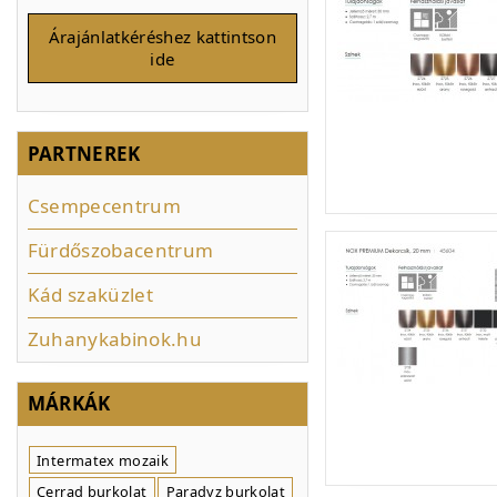
Árajánlatkéréshez kattintson
ide
PARTNEREK
Csempecentrum
Fürdőszobacentrum
Kád szaküzlet
Zuhanykabinok.hu
MÁRKÁK
Intermatex mozaik
Cerrad burkolat
Paradyz burkolat