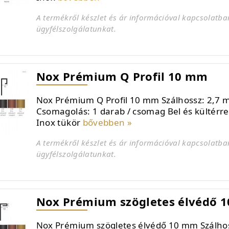
A termékről készlet és ár információval kapcsolatba
ügyfélszolgálatunkat.
Nox Prémium Q Profil 10 mm
Nox Prémium Q Profil 10 mm Szálhossz: 2,7 
Csomagolás: 1 darab / csomag Bel és kültérre
Inox tükör
bővebben »
A termékről készlet és ár információval kapcsolatba
ügyfélszolgálatunkat.
Nox Prémium szögletes élvédő 
Nox Prémium szögletes élvédő 10 mm Szálhos