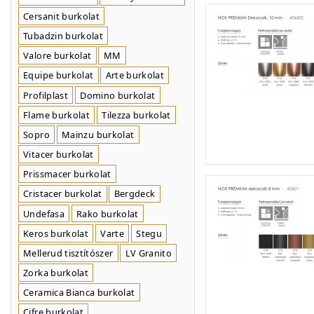
Cersanit burkolat
Tubadzin burkolat
Valore burkolat
MM
Equipe burkolat
Arte burkolat
Profilplast
Domino burkolat
Flame burkolat
Tilezza burkolat
Sopro
Mainzu burkolat
Vitacer burkolat
Prissmacer burkolat
Cristacer burkolat
Bergdeck
Undefasa
Rako burkolat
Keros burkolat
Varte
Stegu
Mellerud tisztítószer
LV Granito
Zorka burkolat
Ceramica Bianca burkolat
Cifre burkolat