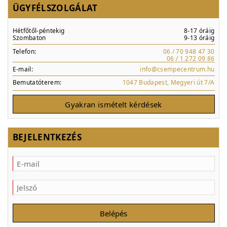
ÜGYFÉLSZOLGÁLAT
Hétfőtől-péntekig
8-17 óráig
Szombaton
9-13 óráig
Telefon:
06 / 70 948 47 30
06 / 1 272 09 86
E-mail:
info@csempecentrum.hu
Bemutatóterem:
1047 Budapest, Megyeri út 7/A
Gyakran ismételt kérdések
BEJELENTKEZÉS