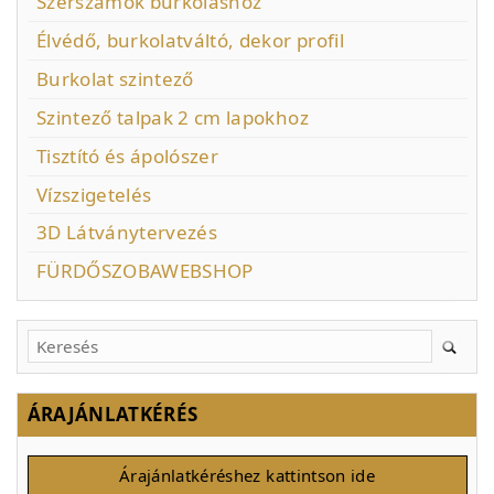
Szerszámok burkoláshoz
Élvédő, burkolatváltó, dekor profil
Burkolat szintező
Szintező talpak 2 cm lapokhoz
Tisztító és ápolószer
Vízszigetelés
3D Látványtervezés
FÜRDŐSZOBAWEBSHOP
ÁRAJÁNLATKÉRÉS
Árajánlatkéréshez kattintson ide