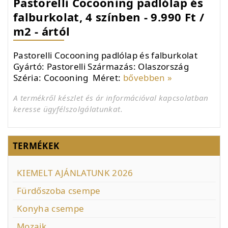
Pastorelli Cocooning padlólap és
falburkolat, 4 színben - 9.990 Ft /
m2 - ártól
Pastorelli Cocooning padlólap és falburkolat
Gyártó: Pastorelli Származás: Olaszország
Széria: Cocooning Méret:
bővebben »
A termékről készlet és ár információval kapcsolatban
keresse ügyfélszolgálatunkat.
TERMÉKEK
KIEMELT AJÁNLATUNK 2026
Fürdőszoba csempe
Konyha csempe
Mozaik