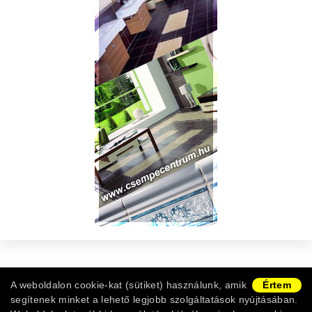
Copyright © 2011-2026 -
Burkolat Webshop
|
ÁSZF
|
A weboldalon cookie-kat (sütiket) használunk, amik
Értem
Adatvédelem
|
Vásárlói információk
|
Ügyfélszolgálat
segítenek minket a lehető legjobb szolgáltatások nyújtásában.