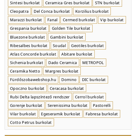
Sintesi burkolat
Ceramica Gres burkolat
STN burkolat
Cleopatra
Del Conca burkolat
Korzilius burkolat
Marazzi burkolat
Fanal
Cermed burkolat
Vip burkolat
Grespania burkolat
Golden Tile burkolat
Bluezone burkolat
Gambini burkolat
Ribesalbes burkolat
Soudal
Geotiles burkolat
Atlas Concorde burkolat
Abitare burkolat
Sichenia burkolat
Dado Ceramica
METROPOL
Ceramika Netto
Margres burkolat
Fürdőszobawebshop.hu
Domino
DIC burkolat
Opoczno burkolat
Ceracasa burkolat
Rubi Delta lapszíntező rendszer
Cerrol burkolat
Gorenje burkolat
Serenissima burkolat
Pastorelli
Vilar burkolat
Egeseramik burkolat
Fabresa burkolat
Cotto Petrus burkolat