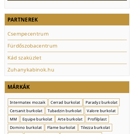
PARTNEREK
Csempecentrum
Fürdőszobacentrum
Kád szaküzlet
Zuhanykabinok.hu
MÁRKÁK
Intermatex mozaik
Cerrad burkolat
Paradyz burkolat
Cersanit burkolat
Tubadzin burkolat
Valore burkolat
MM
Equipe burkolat
Arte burkolat
Profilplast
Domino burkolat
Flame burkolat
Tilezza burkolat