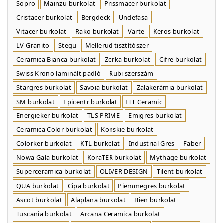
Sopro
Mainzu burkolat
Prissmacer burkolat
Cristacer burkolat
Bergdeck
Undefasa
Vitacer burkolat
Rako burkolat
Varte
Keros burkolat
LV Granito
Stegu
Mellerud tisztítószer
Ceramica Bianca burkolat
Zorka burkolat
Cifre burkolat
Swiss Krono laminált padló
Rubi szerszám
Stargres burkolat
Savoia burkolat
Zalakerámia burkolat
SM burkolat
Epicentr burkolat
ITT Ceramic
Energieker burkolat
TLS PRIME
Emigres burkolat
Ceramica Color burkolat
Konskie burkolat
Colorker burkolat
KTL burkolat
Industrial Gres
Faber
Nowa Gala burkolat
KoraTER burkolat
Mythage burkolat
Superceramica burkolat
OLIVER DESIGN
Tilent burkolat
QUA burkolat
Cipa burkolat
Piemmegres burkolat
Ascot burkolat
Alaplana burkolat
Bien burkolat
Tuscania burkolat
Arcana Ceramica burkolat