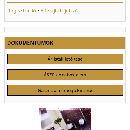
Regisztráció
/
Elfelejtett jelszó
DOKUMENTUMOK
Árlisták letöltése
ÁSZF / Adatvédelem
Garanciáink megtekintése