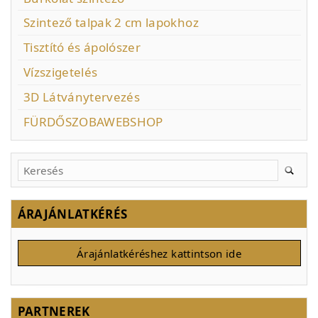
Szintező talpak 2 cm lapokhoz
Tisztító és ápolószer
Vízszigetelés
3D Látványtervezés
FÜRDŐSZOBAWEBSHOP
ÁRAJÁNLATKÉRÉS
Árajánlatkéréshez kattintson ide
PARTNEREK