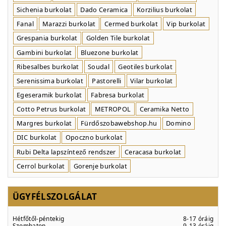
Sichenia burkolat
Dado Ceramica
Korzilius burkolat
Fanal
Marazzi burkolat
Cermed burkolat
Vip burkolat
Grespania burkolat
Golden Tile burkolat
Gambini burkolat
Bluezone burkolat
Ribesalbes burkolat
Soudal
Geotiles burkolat
Serenissima burkolat
Pastorelli
Vilar burkolat
Egeseramik burkolat
Fabresa burkolat
Cotto Petrus burkolat
METROPOL
Ceramika Netto
Margres burkolat
Fürdőszobawebshop.hu
Domino
DIC burkolat
Opoczno burkolat
Rubi Delta lapszíntező rendszer
Ceracasa burkolat
Cerrol burkolat
Gorenje burkolat
ÜGYFÉLSZOLGÁLAT
Hétfőtől-péntekig
8-17 óráig
Szombaton
9-13 óráig