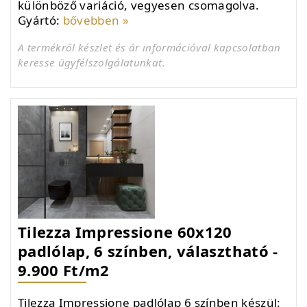
különböző variáció, vegyesen csomagolva.
Gyártó:
bővebben »
A termékről készlet és ár információval kapcsolatban
keresse ügyfélszolgálatunkat.
Tilezza Impressione 60x120
padlólap, 6 színben, választható -
9.900 Ft/m2
Tilezza Impressione padlólap 6 színben készül: