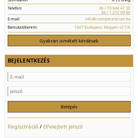
Telefon:
06 / 70 948 47 30
06 / 1 272 09 86
E-mail:
info@csempecentrum.hu
Bemutatóterem:
1047 Budapest, Megyeri út 7/A
Gyakran ismételt kérdések
BEJELENTKEZÉS
Regisztráció
/
Elfelejtett jelszó