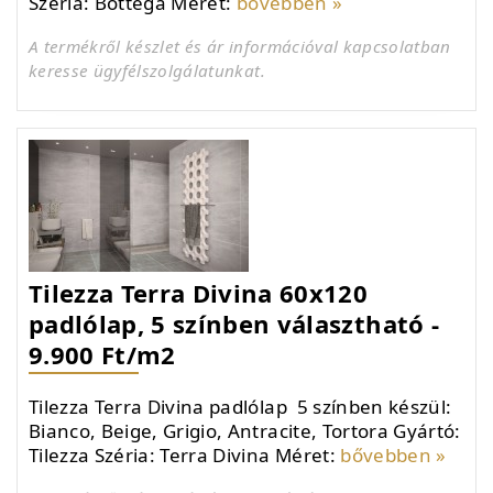
Széria: Bottega Méret:
bővebben »
A termékről készlet és ár információval kapcsolatban
keresse ügyfélszolgálatunkat.
Tilezza Terra Divina 60x120
padlólap, 5 színben választható -
9.900 Ft/m2
Tilezza Terra Divina padlólap 5 színben készül:
Bianco, Beige, Grigio, Antracite, Tortora Gyártó:
Tilezza Széria: Terra Divina Méret:
bővebben »