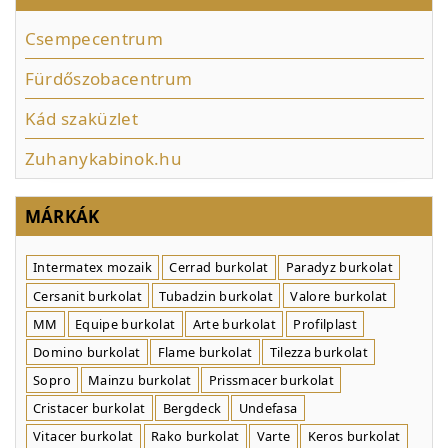
Csempecentrum
Fürdőszobacentrum
Kád szaküzlet
Zuhanykabinok.hu
MÁRKÁK
Intermatex mozaik
Cerrad burkolat
Paradyz burkolat
Cersanit burkolat
Tubadzin burkolat
Valore burkolat
MM
Equipe burkolat
Arte burkolat
Profilplast
Domino burkolat
Flame burkolat
Tilezza burkolat
Sopro
Mainzu burkolat
Prissmacer burkolat
Cristacer burkolat
Bergdeck
Undefasa
Vitacer burkolat
Rako burkolat
Varte
Keros burkolat