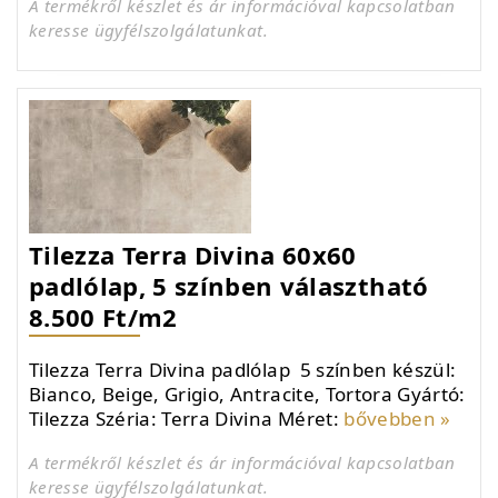
A termékről készlet és ár információval kapcsolatban
keresse ügyfélszolgálatunkat.
Tilezza Terra Divina 60x60
padlólap, 5 színben választható
8.500 Ft/m2
Tilezza Terra Divina padlólap 5 színben készül:
Bianco, Beige, Grigio, Antracite, Tortora Gyártó:
Tilezza Széria: Terra Divina Méret:
bővebben »
A termékről készlet és ár információval kapcsolatban
keresse ügyfélszolgálatunkat.