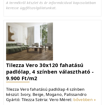
A termékről készlet és ár információval kapcsolatban
keresse ügyfélszolgálatunkat.
Tilezza Vero 30x120 fahatású
padlólap, 4 színben választható -
9.900 Ft/m2
Tilezza Vero fahatású padlólap 4 színben
készül: Ivory, Beige, Mogano, Palissandro
Gyártó: Tilezza Széria: Vero Méret:
bővebben »