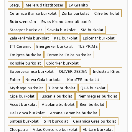
Stegu
Mellerud tisztítószer
LV Granito
Ceramica Bianca burkolat
Zorka burkolat
Cifre burkolat
Rubi szerszám
Swiss Krono laminált padló
Stargres burkolat
Savoia burkolat
SM burkolat
Zalakerámia burkolat
KTL burkolat
Epicentr burkolat
ITT Ceramic
Energieker burkolat
TLS PRIME
Emigres burkolat
Ceramica Color burkolat
Konskie burkolat
Colorker burkolat
Superceramica burkolat
OLIVER DESIGN
Industrial Gres
Faber
Nowa Gala burkolat
KoraTER burkolat
Mythage burkolat
Tilent burkolat
QUA burkolat
Cipa burkolat
Tuscania burkolat
Piemmegres burkolat
Ascot burkolat
Alaplana burkolat
Bien burkolat
Del Conca burkolat
Arcana Ceramica burkolat
Sintesi burkolat
STN burkolat
Ceramica Gres burkolat
Cleopatra
Atlas Concorde burkolat
Abitare burkolat