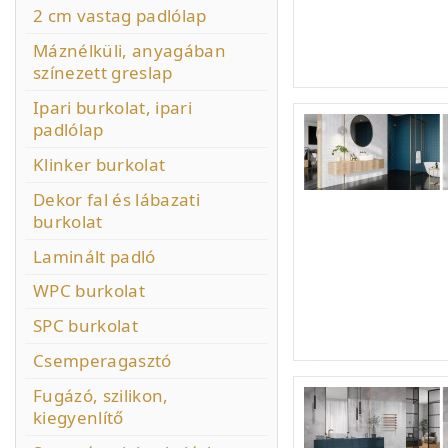
2 cm vastag padlólap
Máznélküli, anyagában
színezett greslap
Ipari burkolat, ipari
padlólap
Klinker burkolat
Dekor fal és lábazati
burkolat
Laminált padló
WPC burkolat
SPC burkolat
Csemperagasztó
Fugázó, szilikon,
kiegyenlítő