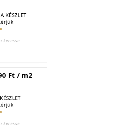
 A KÉSZLET
kérjük
»
n keresse
90 Ft / m2
 KÉSZLET
kérjük
»
n keresse