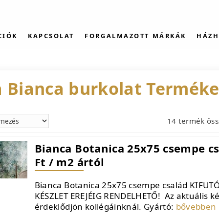
CIÓK
KAPCSOLAT
FORGALMAZOTT MÁRKÁK
HÁZH
 Bianca burkolat Termék
14 termék ös
Bianca Botanica 25x75 csempe csa
Ft / m2 ártól
Bianca Botanica 25x75 csempe család KIFUTÓ
KÉSZLET EREJÉIG RENDELHETŐ! Az aktuális kés
érdeklődjön kollégáinknál. Gyártó:
bővebben 