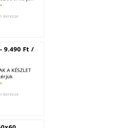
»
n keresse
 9.490 Ft /
AK A KÉSZLET
kérjük
»
n keresse
60x60