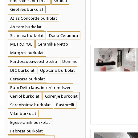
Ribesalbes burkolat
Soudal
Geotiles burkolat
Atlas Concorde burkolat
Abitare burkolat
Sichenia burkolat
Dado Ceramica
METROPOL
Ceramika Netto
Margres burkolat
Fürdőszobawebshop.hu
Domino
DIC burkolat
Opoczno burkolat
Ceracasa burkolat
Rubi Delta lapszíntező rendszer
Cerrol burkolat
Gorenje burkolat
Serenissima burkolat
Pastorelli
Vilar burkolat
Egeseramik burkolat
Fabresa burkolat