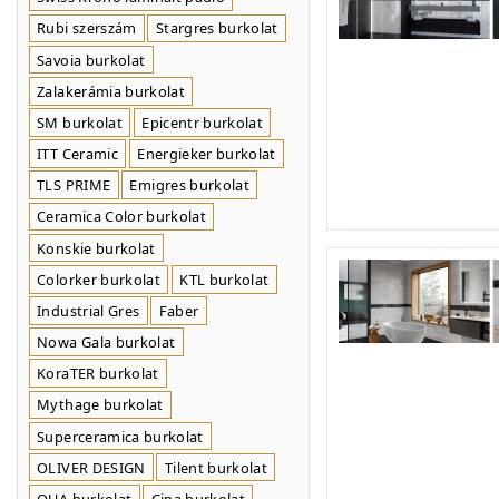
Rubi szerszám
Stargres burkolat
Savoia burkolat
Zalakerámia burkolat
SM burkolat
Epicentr burkolat
ITT Ceramic
Energieker burkolat
TLS PRIME
Emigres burkolat
Ceramica Color burkolat
Konskie burkolat
Colorker burkolat
KTL burkolat
Industrial Gres
Faber
Nowa Gala burkolat
KoraTER burkolat
Mythage burkolat
Superceramica burkolat
OLIVER DESIGN
Tilent burkolat
QUA burkolat
Cipa burkolat