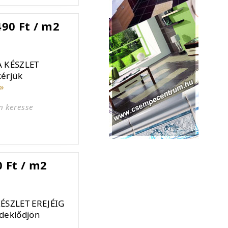
90 Ft / m2
A KÉSZLET
kérjük
»
n keresse
 Ft / m2
ÉSZLET EREJÉIG
rdeklődjön