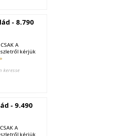
ád - 8.790
 CSAK A
zletről kérjük
»
n keresse
ád - 9.490
 CSAK A
zletről kérjük