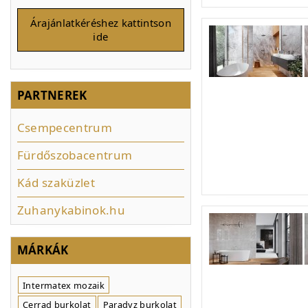
Árajánlatkéréshez kattintson
ide
PARTNEREK
Csempecentrum
Fürdőszobacentrum
Kád szaküzlet
Zuhanykabinok.hu
MÁRKÁK
Intermatex mozaik
Cerrad burkolat
Paradyz burkolat