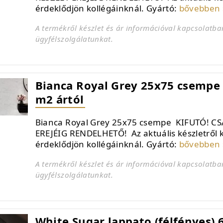
érdeklődjön kollégáinknál. Gyártó:
bővebben 
A termékről készlet és ár információval kapcsolatba
ügyfélszolgálatunkat.
Bianca Royal Grey 25x75 csempe -
m2 ártól
Bianca Royal Grey 25x75 csempe KIFUTÓ! CS
EREJÉIG RENDELHETŐ! Az aktuális készletről 
érdeklődjön kollégáinknál. Gyártó:
bővebben 
A termékről készlet és ár információval kapcsolatba
ügyfélszolgálatunkat.
White Sugar lappato (félfényes) 