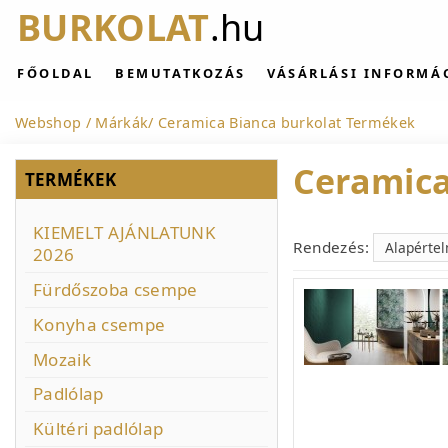
BURKOLAT
.hu
FŐOLDAL
BEMUTATKOZÁS
VÁSÁRLÁSI INFORMÁ
Webshop
Márkák
Ceramica Bianca burkolat Termékek
Ceramica
TERMÉKEK
KIEMELT AJÁNLATUNK
Rendezés:
2026
Fürdőszoba csempe
Konyha csempe
Mozaik
Padlólap
Kültéri padlólap