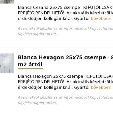
Bianca Cesaria 25x75 csempe KIFUTÓ! CSAK
EREJÉIG RENDELHETŐ! Az aktuális készletről 
érdeklődjön kollégáinknál. Gyártó:
bővebben 
A termékről készlet és ár információval kapcsolatba
ügyfélszolgálatunkat.
Bianca Hexagon 25x75 csempe - 8
m2 ártól
Bianca Hexagon 25x75 csempe KIFUTÓ! CSAK
EREJÉIG RENDELHETŐ! Az aktuális készletről 
érdeklődjön kollégáinknál. Gyártó:
bővebben 
A termékről készlet és ár információval kapcsolatba
ügyfélszolgálatunkat.