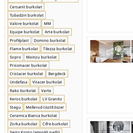
Cersanit burkolat
Tubadzin burkolat
Valore burkolat
MM
Equipe burkolat
Arte burkolat
Profilplast
Domino burkolat
Flame burkolat
Tilezza burkolat
Sopro
Mainzu burkolat
Prissmacer burkolat
Cristacer burkolat
Bergdeck
Undefasa
Vitacer burkolat
Rako burkolat
Varte
Keros burkolat
LV Granito
Stegu
Mellerud tisztítószer
Ceramica Bianca burkolat
Zorka burkolat
Cifre burkolat
Swiss Krono laminált padló