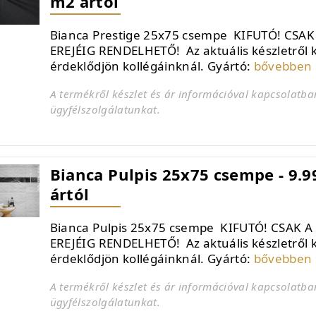
m2 ártól
Bianca Prestige 25x75 csempe KIFUTÓ! CSAK
EREJÉIG RENDELHETŐ! Az aktuális készletről 
érdeklődjön kollégáinknál. Gyártó:
bővebben 
A termékről készlet és ár információval kapcsolatba
ügyfélszolgálatunkat.
Bianca Pulpis 25x75 csempe - 9.9
ártól
Bianca Pulpis 25x75 csempe KIFUTÓ! CSAK A
EREJÉIG RENDELHETŐ! Az aktuális készletről 
érdeklődjön kollégáinknál. Gyártó:
bővebben 
A termékről készlet és ár információval kapcsolatba
ügyfélszolgálatunkat.