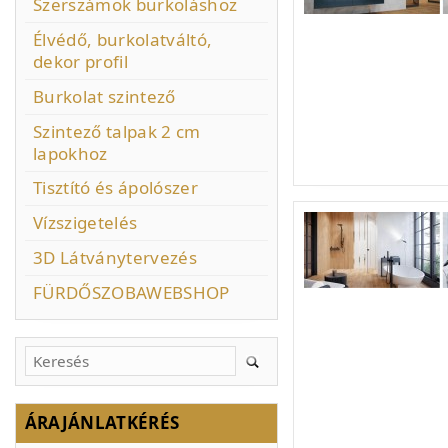
Szerszámok burkoláshoz
Élvédő, burkolatváltó,
dekor profil
Burkolat szintező
Szintező talpak 2 cm
lapokhoz
Tisztító és ápolószer
Vízszigetelés
3D Látványtervezés
FÜRDŐSZOBAWEBSHOP
ÁRAJÁNLATKÉRÉS