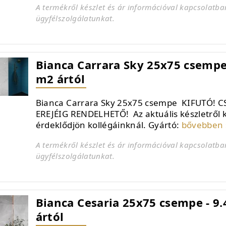
A termékről készlet és ár információval kapcsolatba
ügyfélszolgálatunkat.
Bianca Carrara Sky 25x75 csempe 
m2 ártól
Bianca Carrara Sky 25x75 csempe KIFUTÓ! C
EREJÉIG RENDELHETŐ! Az aktuális készletről 
érdeklődjön kollégáinknál. Gyártó:
bővebben 
A termékről készlet és ár információval kapcsolatba
ügyfélszolgálatunkat.
Bianca Cesaria 25x75 csempe - 9.
ártól