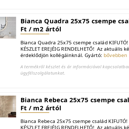
Bianca Quadra 25x75 csempe csal
Ft / m2 ártól
Bianca Quadra 25x75 csempe család KIFUTÓ!
KÉSZLET EREJÉIG RENDELHETŐ! Az aktuális kés
érdeklődjön kollégáinknál. Gyártó:
bővebben 
A termékről készlet és ár információval kapcsolatba
ügyfélszolgálatunkat.
Bianca Rebeca 25x75 csempe csal
Ft / m2 ártól
Bianca Rebeca 25x75 csempe család KIFUTÓ!
KÉSZLET EREJÉIG RENDELHETŐ! Az aktuális kés