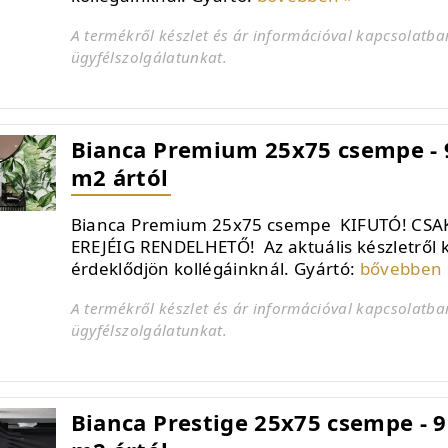
A termékről készlet és ár információval kapcsolatba
ügyfélszolgálatunkat.
Bianca Premium 25x75 csempe - 9
m2 ártól
Bianca Premium 25x75 csempe KIFUTÓ! CSA
EREJÉIG RENDELHETŐ! Az aktuális készletről 
érdeklődjön kollégáinknál. Gyártó:
bővebben 
A termékről készlet és ár információval kapcsolatba
ügyfélszolgálatunkat.
Bianca Prestige 25x75 csempe - 9.