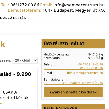
Tel.:
06/1272 09 86
Email:
info@csempecentrum.hu
Bemutatóterem:
1047 Budapest, Megyeri út 7/A
OZSZÁLLÍTÁS
ek
ÜGYFÉLSZOLGÁLAT
Hétfőtől-péntekig
8-17 óráig
Szombaton
9-13 óráig
szesen,
Telefon:
06 / 70 948 47 30
06 / 1 272 09 86
lád - 9.990
E-mail:
info@csempecentrum.hu
Bemutatóterem:
1047 Budapest, Megyeri út 7/A
! CSAK A
Gyakran ismételt kérdések
zletről kérjük
»
BEJELENTKEZÉS