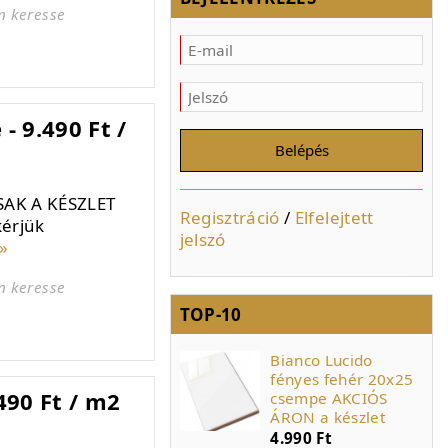
n keresse
- 9.490 Ft /
SAK A KÉSZLET
Regisztráció
/
Elfelejtett
kérjük
jelszó
»
n keresse
TOP-10
Colorker Uniq Grey
Bianco Lucido
29,5x59,5
fényes fehér 20x25
490 Ft / m2
falburkolat - 6.990
csempe AKCIÓS
Ft / m2
ÁRON a készlet
6.990 Ft
4.990 Ft