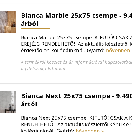
Bianca Marble 25x75 csempe - 9.4
árból
Bianca Marble 25x75 csempe KIFUTÓ! CSAK 
EREJÉIG RENDELHETŐ! Az aktuális készletről 
érdeklődjön kollégáinknál. Gyártó:
bővebben 
A termékről készlet és ár információval kapcsolatba
ügyfélszolgálatunkat.
Bianca Next 25x75 csempe - 9.490
ártól
Bianca Next 25x75 csempe KIFUTÓ! CSAK A K
RENDELHETŐ! Az aktuális készletről kérjük é
kollégáinknál. Gyártó:
bővebben »