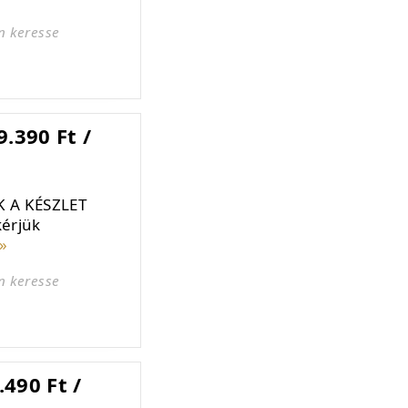
n keresse
.390 Ft /
K A KÉSZLET
kérjük
»
n keresse
490 Ft /