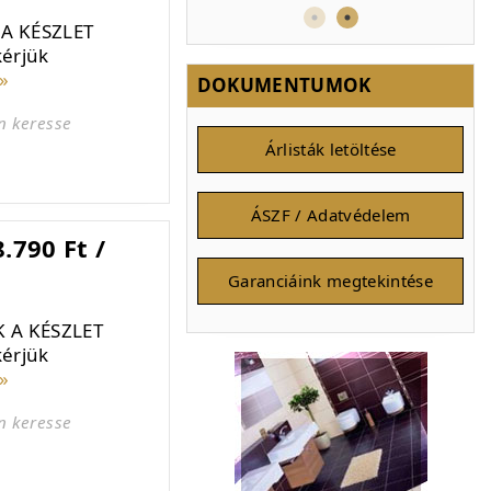
 A KÉSZLET
kérjük
»
DOKUMENTUMOK
n keresse
Árlisták letöltése
ÁSZF / Adatvédelem
.790 Ft /
Garanciáink megtekintése
 A KÉSZLET
kérjük
»
n keresse