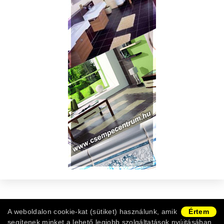
Copyright © 2011-2026 -
Burkolat Webshop
|
ÁSZF
|
A weboldalon cookie-kat (sütiket) használunk, amik
Értem
Adatvédelem
|
Vásárlói információk
|
Ügyfélszolgálat
segítenek minket a lehető legjobb szolgáltatások nyújtásában.