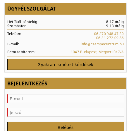
ÜGYFÉLSZOLGÁLAT
Hétfőtől-péntekig
8-17 óráig
Szombaton
9-13 óráig
Telefon:
06 / 70 948 47 30
06 / 1 272 09 86
E-mail:
info@csempecentrum.hu
Bemutatóterem:
1047 Budapest, Megyeri út 7/A
Gyakran ismételt kérdések
BEJELENTKEZÉS