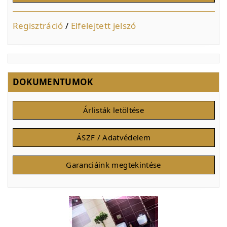
Regisztráció
/
Elfelejtett jelszó
DOKUMENTUMOK
Árlisták letöltése
ÁSZF / Adatvédelem
Garanciáink megtekintése