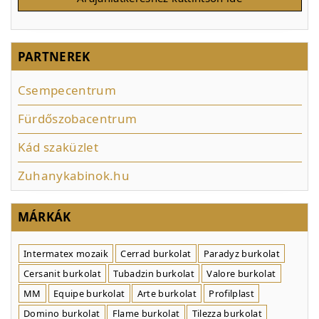
PARTNEREK
Csempecentrum
Fürdőszobacentrum
Kád szaküzlet
Zuhanykabinok.hu
MÁRKÁK
Intermatex mozaik
Cerrad burkolat
Paradyz burkolat
Cersanit burkolat
Tubadzin burkolat
Valore burkolat
MM
Equipe burkolat
Arte burkolat
Profilplast
Domino burkolat
Flame burkolat
Tilezza burkolat