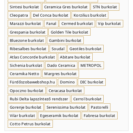
Sintesi burkolat
Ceramica Gres burkolat
STN burkolat
Cleopatra
Del Conca burkolat
Korzilius burkolat
Marazzi burkolat
Fanal
Cermed burkolat
Vip burkolat
Grespania burkolat
Golden Tile burkolat
Bluezone burkolat
Gambini burkolat
Ribesalbes burkolat
Soudal
Geotiles burkolat
Atlas Concorde burkolat
Abitare burkolat
Sichenia burkolat
Dado Ceramica
METROPOL
Ceramika Netto
Margres burkolat
Fürdőszobawebshop.hu
Domino
DIC burkolat
Opoczno burkolat
Ceracasa burkolat
Rubi Delta lapszíntező rendszer
Cerrol burkolat
Gorenje burkolat
Serenissima burkolat
Pastorelli
Vilar burkolat
Egeseramik burkolat
Fabresa burkolat
Cotto Petrus burkolat