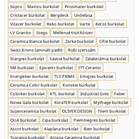
Sopro
Mainzu burkolat
Prissmacer burkolat
Cristacer burkolat
Bergdeck
Undefasa
Vitacer burkolat
Rako burkolat
Varte
Keros burkolat
LV Granito
Stegu
Mellerud tisztítószer
Ceramica Bianca burkolat
Zorka burkolat
Cifre burkolat
Swiss Krono laminált padló
Rubi szerszám
Stargres burkolat
Savoia burkolat
Zalakerámia burkolat
SM burkolat
Epicentr burkolat
ITT Ceramic
Energieker burkolat
TLS PRIME
Emigres burkolat
Ceramica Color burkolat
Konskie burkolat
Colorker burkolat
KTL burkolat
Industrial Gres
Faber
Nowa Gala burkolat
KoraTER burkolat
Mythage burkolat
Superceramica burkolat
OLIVER DESIGN
Tilent burkolat
QUA burkolat
Cipa burkolat
Piemmegres burkolat
Ascot burkolat
Alaplana burkolat
Bien burkolat
Tuscania burkolat
Arcana Ceramica burkolat