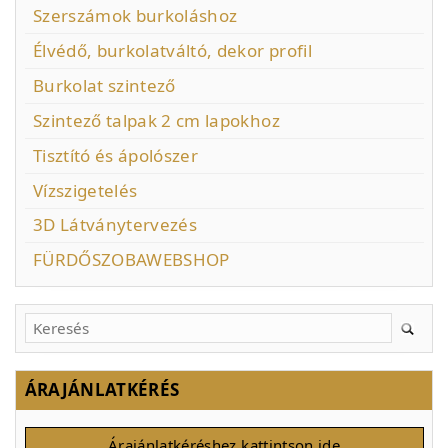
Szerszámok burkoláshoz
Élvédő, burkolatváltó, dekor profil
Burkolat szintező
Szintező talpak 2 cm lapokhoz
Tisztító és ápolószer
Vízszigetelés
3D Látványtervezés
FÜRDŐSZOBAWEBSHOP
ÁRAJÁNLATKÉRÉS
Árajánlatkéréshez kattintson ide