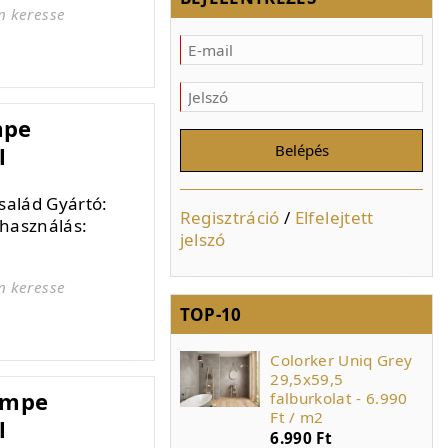
n keresse
mpe
l
alád Gyártó:
Regisztráció
/
Elfelejtett
használás:
jelszó
n keresse
TOP-10
Bianco Lucido
Colorker Uniq Grey
fényes fehér 20x25
29,5x59,5
empe
csempe AKCIÓS
falburkolat - 6.990
ÁRON a készlet
Ft / m2
l
4.990 Ft
6.990 Ft