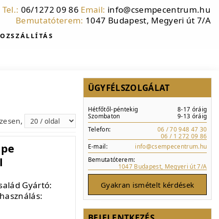
Tel.:
06/1272 09 86
Email:
info@csempecentrum.hu
Bemutatóterem:
1047 Budapest, Megyeri út 7/A
OZSZÁLLÍTÁS
ÜGYFÉLSZOLGÁLAT
Hétfőtől-péntekig
8-17 óráig
Szombaton
9-13 óráig
szesen,
Telefon:
06 / 70 948 47 30
06 / 1 272 09 86
mpe
E-mail:
info@csempecentrum.hu
l
Bemutatóterem:
1047 Budapest, Megyeri út 7/A
alád Gyártó:
Gyakran ismételt kérdések
használás:
BEJELENTKEZÉS