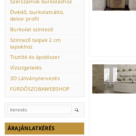
Szerszámok burkoláshoz
Élvédő, burkolatváltó,
dekor profil
Burkolat szintező
Szintező talpak 2 cm
lapokhoz
Tisztító és ápolószer
Vízszigetelés
3D Látványtervezés
FÜRDŐSZOBAWEBSHOP
ÁRAJÁNLATKÉRÉS