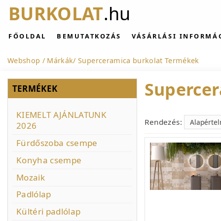
BURKOLAT
.hu
FŐOLDAL
BEMUTATKOZÁS
VÁSÁRLÁSI INFORMÁ
Webshop
Márkák
Superceramica burkolat Termékek
Supercer
TERMÉKEK
KIEMELT AJÁNLATUNK
Rendezés:
2026
Fürdőszoba csempe
Konyha csempe
Mozaik
Padlólap
Kültéri padlólap