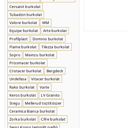
Cersanit burkolat
Tubadzin burkolat
Valore burkolat
MM
Equipe burkolat
Arte burkolat
Profilplast
Domino burkolat
Flame burkolat
Tilezza burkolat
Sopro
Mainzu burkolat
Prissmacer burkolat
Cristacer burkolat
Bergdeck
Undefasa
Vitacer burkolat
Rako burkolat
Varte
Keros burkolat
LV Granito
Stegu
Mellerud tisztítószer
Ceramica Bianca burkolat
Zorka burkolat
Cifre burkolat
Swiss Krono laminált padló