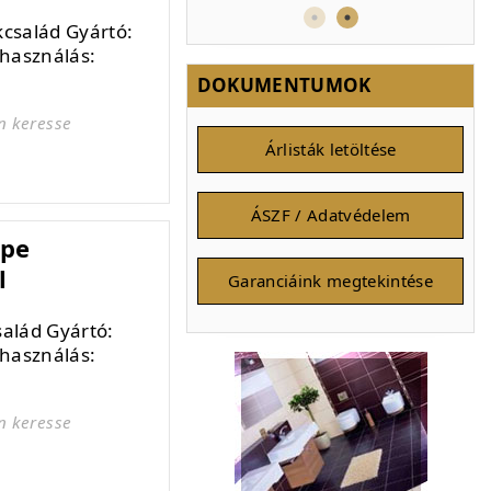
család Gyártó:
használás:
DOKUMENTUMOK
n keresse
Árlisták letöltése
ÁSZF / Adatvédelem
mpe
l
Garanciáink megtekintése
alád Gyártó:
használás:
n keresse