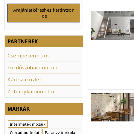
Árajánlatkéréshez kattintson
ide
PARTNEREK
Csempecentrum
Fürdőszobacentrum
Kád szaküzlet
Zuhanykabinok.hu
MÁRKÁK
Intermatex mozaik
Cerrad burkolat
Paradyz burkolat