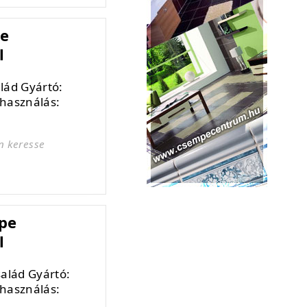
pe
l
lád Gyártó:
használás:
n keresse
pe
l
alád Gyártó:
használás: