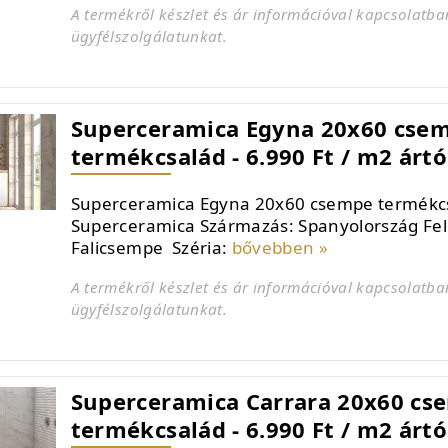
A termékről készlet és ár információval kapcsolatba
ügyfélszolgálatunkat.
Superceramica Egyna 20x60 cse
termékcsalád - 6.990 Ft / m2 ártó
Superceramica Egyna 20x60 csempe termékcs
Superceramica Származás: Spanyolország Fel
Falicsempe Széria:
bővebben »
A termékről készlet és ár információval kapcsolatba
ügyfélszolgálatunkat.
Superceramica Carrara 20x60 cs
termékcsalád - 6.990 Ft / m2 ártó