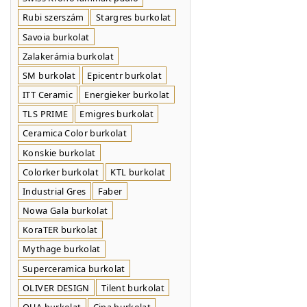
Rubi szerszám
Stargres burkolat
Savoia burkolat
Zalakerámia burkolat
SM burkolat
Epicentr burkolat
ITT Ceramic
Energieker burkolat
TLS PRIME
Emigres burkolat
Ceramica Color burkolat
Konskie burkolat
Colorker burkolat
KTL burkolat
Industrial Gres
Faber
Nowa Gala burkolat
KoraTER burkolat
Mythage burkolat
Superceramica burkolat
OLIVER DESIGN
Tilent burkolat
QUA burkolat
Cipa burkolat