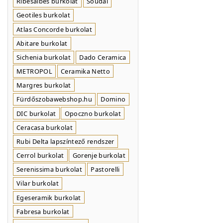
Ribesalbes burkolat
Soudal
Geotiles burkolat
Atlas Concorde burkolat
Abitare burkolat
Sichenia burkolat
Dado Ceramica
METROPOL
Ceramika Netto
Margres burkolat
Fürdőszobawebshop.hu
Domino
DIC burkolat
Opoczno burkolat
Ceracasa burkolat
Rubi Delta lapszíntező rendszer
Cerrol burkolat
Gorenje burkolat
Serenissima burkolat
Pastorelli
Vilar burkolat
Egeseramik burkolat
Fabresa burkolat