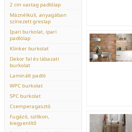
2 cm vastag padlólap
Máznélküli, anyagában
színezett greslap
Ipari burkolat, ipari
padlólap
Klinker burkolat
Dekor fal és lábazati
burkolat
Laminált padló
WPC burkolat
SPC burkolat
Csemperagasztó
Fugázó, szilikon,
kiegyenlítő