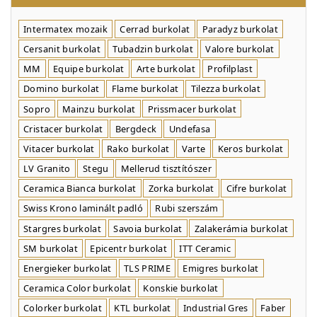
Intermatex mozaik
Cerrad burkolat
Paradyz burkolat
Cersanit burkolat
Tubadzin burkolat
Valore burkolat
MM
Equipe burkolat
Arte burkolat
Profilplast
Domino burkolat
Flame burkolat
Tilezza burkolat
Sopro
Mainzu burkolat
Prissmacer burkolat
Cristacer burkolat
Bergdeck
Undefasa
Vitacer burkolat
Rako burkolat
Varte
Keros burkolat
LV Granito
Stegu
Mellerud tisztítószer
Ceramica Bianca burkolat
Zorka burkolat
Cifre burkolat
Swiss Krono laminált padló
Rubi szerszám
Stargres burkolat
Savoia burkolat
Zalakerámia burkolat
SM burkolat
Epicentr burkolat
ITT Ceramic
Energieker burkolat
TLS PRIME
Emigres burkolat
Ceramica Color burkolat
Konskie burkolat
Colorker burkolat
KTL burkolat
Industrial Gres
Faber