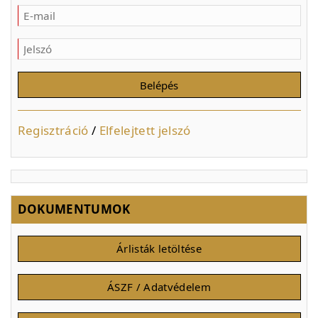
Regisztráció
/
Elfelejtett jelszó
DOKUMENTUMOK
Árlisták letöltése
ÁSZF / Adatvédelem