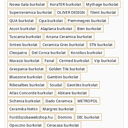
Nowa Gala burkolat
KoraTER burkolat
Mythage burkolat
Superceramica burkolat
OLIVER DESIGN
Tilent burkolat
QUA burkolat
Cipa burkolat
Piemmegres burkolat
Ascot burkolat
Alaplana burkolat
Bien burkolat
Tuscania burkolat
Arcana Ceramica burkolat
Sintesi burkolat
Ceramica Gres burkolat
STN burkolat
Cleopatra
Del Conca burkolat
Korzilius burkolat
Marazzi burkolat
Fanal
Cermed burkolat
Vip burkolat
Grespania burkolat
Golden Tile burkolat
Bluezone burkolat
Gambini burkolat
Ribesalbes burkolat
Soudal
Geotiles burkolat
Atlas Concorde burkolat
Abitare burkolat
Sichenia burkolat
Dado Ceramica
METROPOL
Ceramika Netto
Margres burkolat
Fürdőszobawebshop.hu
Domino
DIC burkolat
Opoczno burkolat
Ceracasa burkolat