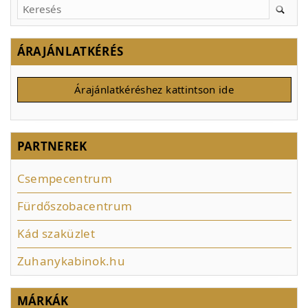
ÁRAJÁNLATKÉRÉS
Árajánlatkéréshez kattintson ide
PARTNEREK
Csempecentrum
Fürdőszobacentrum
Kád szaküzlet
Zuhanykabinok.hu
MÁRKÁK