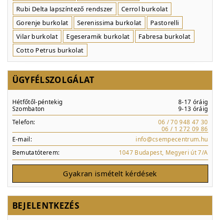
Rubi Delta lapszíntező rendszer
Cerrol burkolat
Gorenje burkolat
Serenissima burkolat
Pastorelli
Vilar burkolat
Egeseramik burkolat
Fabresa burkolat
Cotto Petrus burkolat
ÜGYFÉLSZOLGÁLAT
Hétfőtől-péntekig
8-17 óráig
Szombaton
9-13 óráig
Telefon:
06 / 70 948 47 30
06 / 1 272 09 86
E-mail:
info@csempecentrum.hu
Bemutatóterem:
1047 Budapest, Megyeri út 7/A
Gyakran ismételt kérdések
BEJELENTKEZÉS