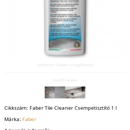
Kattintson a képen a nagyításhoz
További képek
Cikkszám:
Faber Tile Cleaner Csempetisztító 1 l
Márka:
Faber