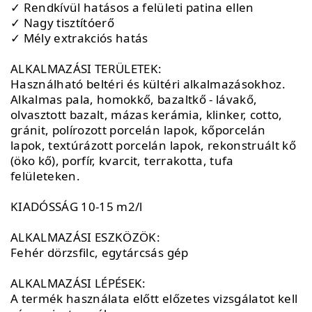
✓ Rendkívül hatásos a felületi patina ellen
✓ Nagy tisztítóerő
✓ Mély extrakciós hatás
ALKALMAZÁSI TERÜLETEK:
Használható beltéri és kültéri alkalmazásokhoz.
Alkalmas pala, homokkő, bazaltkő - lávakő,
olvasztott bazalt, mázas kerámia, klinker, cotto,
gránit, polírozott porcelán lapok, kőporcelán
lapok, textúrázott porcelán lapok, rekonstruált kő
(öko kő), porfír, kvarcit, terrakotta, tufa
felületeken.
KIADÓSSÁG 10-15 m2/l
ALKALMAZÁSI ESZKÖZÖK:
Fehér dörzsfilc, egytárcsás gép
ALKALMAZÁSI LÉPÉSEK:
A termék használata előtt előzetes vizsgálatot kell