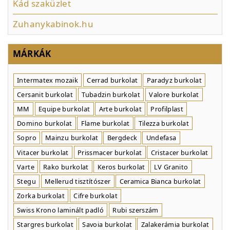
Kád szaküzlet
Zuhanykabinok.hu
MÁRKÁK
Intermatex mozaik
Cerrad burkolat
Paradyz burkolat
Cersanit burkolat
Tubadzin burkolat
Valore burkolat
MM
Equipe burkolat
Arte burkolat
Profilplast
Domino burkolat
Flame burkolat
Tilezza burkolat
Sopro
Mainzu burkolat
Bergdeck
Undefasa
Vitacer burkolat
Prissmacer burkolat
Cristacer burkolat
Varte
Rako burkolat
Keros burkolat
LV Granito
Stegu
Mellerud tisztítószer
Ceramica Bianca burkolat
Zorka burkolat
Cifre burkolat
Swiss Krono laminált padló
Rubi szerszám
Stargres burkolat
Savoia burkolat
Zalakerámia burkolat