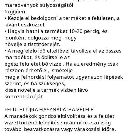
maradványok súlyosságától
függően.
• Kezdje el bedolgozni a terméket a felületen, a
kívánt eszközzel.
• Hagyja hatni a terméket 10-20 percig, és
időnként dolgozza meg, hogy
növelje a tisztítóerejét.
• A megfelelő idő elteltével távolítsa el az összes
maradékot, és öblítse le az
egész felületet bő vízzel. Ha az eredmény csak
részben érhető el, ismételje
meg a felhordási folyamatot ugyanazon lépések
szerint, és ha szükséges,
kissé növelje a termék vízben lévő
koncentrációját.
FELÜLET ÚJRA HASZNÁLATBA VÉTELE:
A maradékok gondos eltávolítása és a felület
vízzel történő leöblítése után nincs szükség
további beavatkozásra vagy várakozási időre.