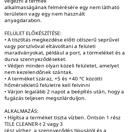
végezni a termék
alkalmasságának felmérésére egy nem látható
területen vagy egy nem használt
anyagdarabon.
FELÜLET ELŐKÉSZÍTÉSE:
• A tisztítás megkezdése előtt célszerű seprűvel
vagy porszívóval eltávolítani a felületi
maradványokat, például a port, a törmeléket és a
durva szennyeződéseket.
• Védjen minden olyan közeli felületet, amelyet
nem kezelendőnek szántak.
• A terméket száraz, +5 és +40 °C közötti
hőmérsékletű felületre kell felvinni
• Várjon legalább 2 napot a beépítés után, hogy a
fugázás teljesen megszilárduljon.
ALKALMAZÁS:
• Hígítsa a terméket tiszta vízben. Öntsön 1 rész
TILE CLEANER-t 2 vagy 3
rész vízhez, a szennyeződés típusától és a