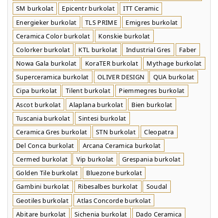
SM burkolat
Epicentr burkolat
ITT Ceramic
Energieker burkolat
TLS PRIME
Emigres burkolat
Ceramica Color burkolat
Konskie burkolat
Colorker burkolat
KTL burkolat
Industrial Gres
Faber
Nowa Gala burkolat
KoraTER burkolat
Mythage burkolat
Superceramica burkolat
OLIVER DESIGN
QUA burkolat
Cipa burkolat
Tilent burkolat
Piemmegres burkolat
Ascot burkolat
Alaplana burkolat
Bien burkolat
Tuscania burkolat
Sintesi burkolat
Ceramica Gres burkolat
STN burkolat
Cleopatra
Del Conca burkolat
Arcana Ceramica burkolat
Cermed burkolat
Vip burkolat
Grespania burkolat
Golden Tile burkolat
Bluezone burkolat
Gambini burkolat
Ribesalbes burkolat
Soudal
Geotiles burkolat
Atlas Concorde burkolat
Abitare burkolat
Sichenia burkolat
Dado Ceramica