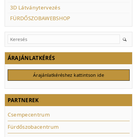
3D Látványtervezés
FÜRDŐSZOBAWEBSHOP
ÁRAJÁNLATKÉRÉS
Árajánlatkéréshez kattintson ide
PARTNEREK
Csempecentrum
Fürdőszobacentrum