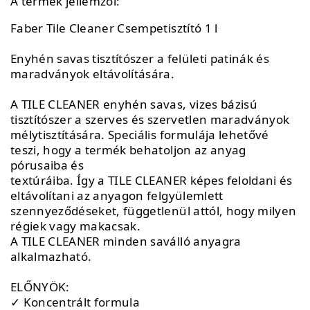
A termék jellemzői:
Faber Tile Cleaner Csempetisztító 1 l
Enyhén savas tisztítószer a felületi patinák és
maradványok eltávolítására.
A TILE CLEANER enyhén savas, vizes bázisú
tisztítószer a szerves és szervetlen maradványok
mélytisztítására. Speciális formulája lehetővé
teszi, hogy a termék behatoljon az anyag
pórusaiba és
textúráiba. Így a TILE CLEANER képes feloldani és
eltávolítani az anyagon felgyülemlett
szennyeződéseket, függetlenül attól, hogy milyen
régiek vagy makacsak.
A TILE CLEANER minden saválló anyagra
alkalmazható.
ELŐNYÖK:
✓ Koncentrált formula