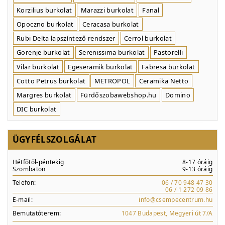
Korzilius burkolat
Marazzi burkolat
Fanal
Opoczno burkolat
Ceracasa burkolat
Rubi Delta lapszíntező rendszer
Cerrol burkolat
Gorenje burkolat
Serenissima burkolat
Pastorelli
Vilar burkolat
Egeseramik burkolat
Fabresa burkolat
Cotto Petrus burkolat
METROPOL
Ceramika Netto
Margres burkolat
Fürdőszobawebshop.hu
Domino
DIC burkolat
ÜGYFÉLSZOLGÁLAT
Hétfőtől-péntekig
8-17 óráig
Szombaton
9-13 óráig
Telefon:
06 / 70 948 47 30
06 / 1 272 09 86
E-mail:
info@csempecentrum.hu
Bemutatóterem:
1047 Budapest, Megyeri út 7/A