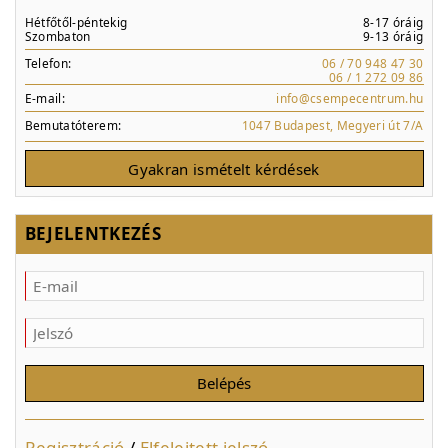
Hétfőtől-péntekig
8-17 óráig
Szombaton
9-13 óráig
Telefon:
06 / 70 948 47 30
06 / 1 272 09 86
E-mail:
info@csempecentrum.hu
Bemutatóterem:
1047 Budapest, Megyeri út 7/A
Gyakran ismételt kérdések
BEJELENTKEZÉS
Regisztráció
/
Elfelejtett jelszó