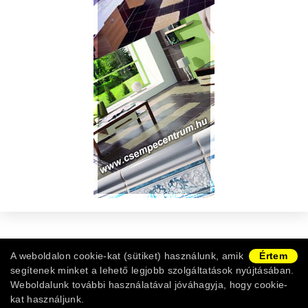
Copyright © 2011-2026 -
Burkolat Webshop
|
ÁSZF
|
A weboldalon cookie-kat (sütiket) használunk, amik
Értem
Adatvédelem
|
Vásárlói információk
|
Ügyfélszolgálat
segítenek minket a lehető legjobb szolgáltatások nyújtásában.
Weboldalunk további használatával jóváhagyja, hogy cookie-
kat használjunk.