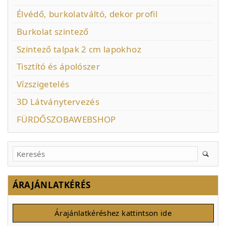
Élvédő, burkolatváltó, dekor profil
Burkolat szintező
Szintező talpak 2 cm lapokhoz
Tisztító és ápolószer
Vízszigetelés
3D Látványtervezés
FÜRDŐSZOBAWEBSHOP
ÁRAJÁNLATKÉRÉS
Árajánlatkéréshez kattintson ide