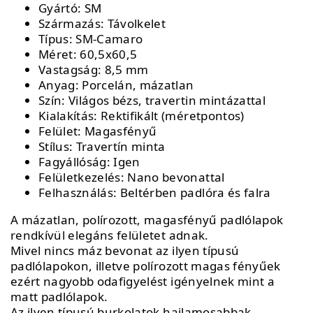
Gyártó: SM
Származás: Távolkelet
Típus: SM-Camaro
Méret: 60,5x60,5
Vastagság: 8,5 mm
Anyag: Porcelán, mázatlan
Szín: Világos bézs, travertin mintázattal
Kialakítás: Rektifikált (méretpontos)
Felület: Magasfényű
Stílus: Travertín minta
Fagyállóság: Igen
Felületkezelés: Nano bevonattal
Felhasználás: Beltérben padlóra és falra
A mázatlan, polírozott, magasfényű padlólapok
rendkívül elegáns felületet adnak.
Mivel nincs máz bevonat az ilyen típusú
padlólapokon, illetve polírozott magas fényűek
ezért nagyobb odafigyelést igényelnek mint a
matt padlólapok.
Az ilyen típusú burkolatok hajlamosabbak