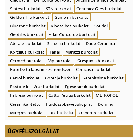
Sintesi burkolat
STN burkolat
Ceramica Gres burkolat
Golden Tile burkolat
Gambini burkolat
Bluezone burkolat
Ribesalbes burkolat
Soudal
Geotiles burkolat
Atlas Concorde burkolat
Abitare burkolat
Sichenia burkolat
Dado Ceramica
Korzilius burkolat
Fanal
Marazzi burkolat
Cermed burkolat
Vip burkolat
Grespania burkolat
Rubi Delta lapszíntező rendszer
Ceracasa burkolat
Cerrol burkolat
Gorenje burkolat
Serenissima burkolat
Pastorelli
Vilar burkolat
Egeseramik burkolat
Fabresa burkolat
Cotto Petrus burkolat
METROPOL
Ceramika Netto
Fürdőszobawebshop.hu
Domino
Margres burkolat
DIC burkolat
Opoczno burkolat
ÜGYFÉLSZOLGÁLAT