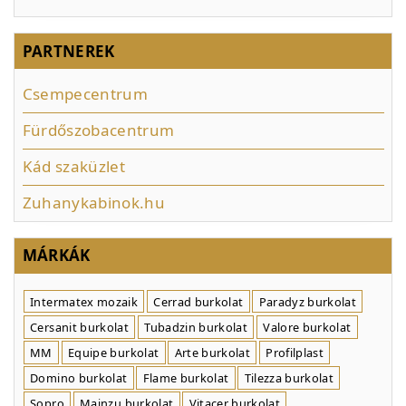
PARTNEREK
Csempecentrum
Fürdőszobacentrum
Kád szaküzlet
Zuhanykabinok.hu
MÁRKÁK
Intermatex mozaik
Cerrad burkolat
Paradyz burkolat
Cersanit burkolat
Tubadzin burkolat
Valore burkolat
MM
Equipe burkolat
Arte burkolat
Profilplast
Domino burkolat
Flame burkolat
Tilezza burkolat
Sopro
Mainzu burkolat
Vitacer burkolat