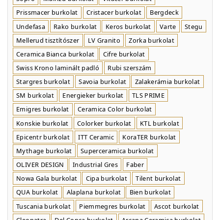
Prissmacer burkolat
Cristacer burkolat
Bergdeck
Undefasa
Rako burkolat
Keros burkolat
Varte
Stegu
Mellerud tisztítószer
LV Granito
Zorka burkolat
Ceramica Bianca burkolat
Cifre burkolat
Swiss Krono laminált padló
Rubi szerszám
Stargres burkolat
Savoia burkolat
Zalakerámia burkolat
SM burkolat
Energieker burkolat
TLS PRIME
Emigres burkolat
Ceramica Color burkolat
Konskie burkolat
Colorker burkolat
KTL burkolat
Epicentr burkolat
ITT Ceramic
KoraTER burkolat
Mythage burkolat
Superceramica burkolat
OLIVER DESIGN
Industrial Gres
Faber
Nowa Gala burkolat
Cipa burkolat
Tilent burkolat
QUA burkolat
Alaplana burkolat
Bien burkolat
Tuscania burkolat
Piemmegres burkolat
Ascot burkolat
Cleopatra
Del Conca burkolat
Arcana Ceramica burkolat