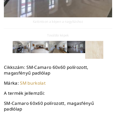
Kattintson a képen a nagyításhoz
További képek
Cikkszám:
SM-Camaro 60x60 polírozott,
magasfényű padlólap
Márka:
SM burkolat
A termék jellemzői:
SM-Camaro 60x60 polírozott, magasfényű
padlólap