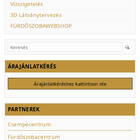
Vízszigetelés
3D Látványtervezés
FÜRDŐSZOBAWEBSHOP
ÁRAJÁNLATKÉRÉS
Árajánlatkéréshez kattintson ide
PARTNEREK
Csempecentrum
Fürdőszobacentrum