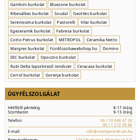
Gambini burkolat
Bluezone burkolat
Ribesalbes burkolat
Soudal
Geotiles burkolat
Serenissima burkolat
Pastorelli
Vilar burkolat
Egeseramik burkolat
Fabresa burkolat
Cotto Petrus burkolat
METROPOL
Ceramika Netto
Margres burkolat
Fürdőszobawebshop.hu
Domino
DIC burkolat
Opoczno burkolat
Rubi Delta lapszíntező rendszer
Ceracasa burkolat
Cerrol burkolat
Gorenje burkolat
ÜGYFÉLSZOLGÁLAT
Hétfőtől-péntekig
8-17 óráig
Szombaton
9-13 óráig
Telefon:
06 / 70 948 47 30
06 / 1 272 09 86
E-mail:
info@csempecentrum.hu
Bemutatóterem:
1047 Budapest, Megyeri út 7/A