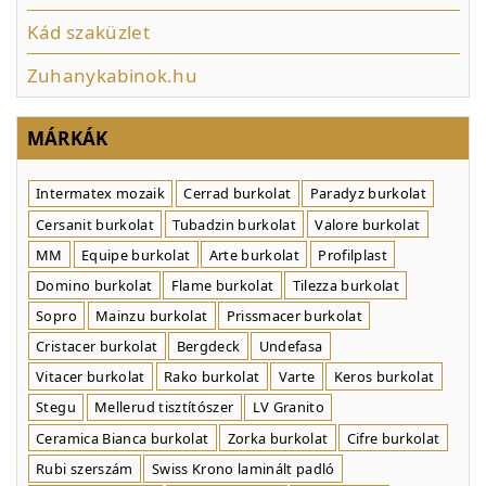
Kád szaküzlet
Zuhanykabinok.hu
MÁRKÁK
Intermatex mozaik
Cerrad burkolat
Paradyz burkolat
Cersanit burkolat
Tubadzin burkolat
Valore burkolat
MM
Equipe burkolat
Arte burkolat
Profilplast
Domino burkolat
Flame burkolat
Tilezza burkolat
Sopro
Mainzu burkolat
Prissmacer burkolat
Cristacer burkolat
Bergdeck
Undefasa
Vitacer burkolat
Rako burkolat
Varte
Keros burkolat
Stegu
Mellerud tisztítószer
LV Granito
Ceramica Bianca burkolat
Zorka burkolat
Cifre burkolat
Rubi szerszám
Swiss Krono laminált padló