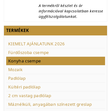
A termékről készlet és ár
információval kapcsolatban keresse
ügyfélszolgálatunkat.
TERMÉKEK
KIEMELT AJÁNLATUNK 2026
Fürdőszoba csempe
Konyha csempe
Mozaik
Padlólap
Kültéri padlólap
2 cm vastag padlólap
Máznélküli, anyagában színezett greslap