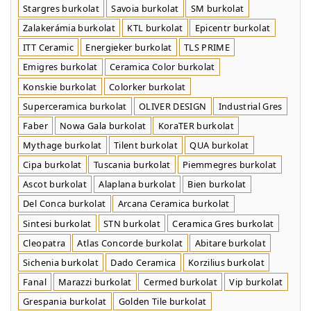
Stargres burkolat
Savoia burkolat
SM burkolat
Zalakerámia burkolat
KTL burkolat
Epicentr burkolat
ITT Ceramic
Energieker burkolat
TLS PRIME
Emigres burkolat
Ceramica Color burkolat
Konskie burkolat
Colorker burkolat
Superceramica burkolat
OLIVER DESIGN
Industrial Gres
Faber
Nowa Gala burkolat
KoraTER burkolat
Mythage burkolat
Tilent burkolat
QUA burkolat
Cipa burkolat
Tuscania burkolat
Piemmegres burkolat
Ascot burkolat
Alaplana burkolat
Bien burkolat
Del Conca burkolat
Arcana Ceramica burkolat
Sintesi burkolat
STN burkolat
Ceramica Gres burkolat
Cleopatra
Atlas Concorde burkolat
Abitare burkolat
Sichenia burkolat
Dado Ceramica
Korzilius burkolat
Fanal
Marazzi burkolat
Cermed burkolat
Vip burkolat
Grespania burkolat
Golden Tile burkolat