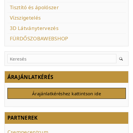
Tisztító és ápolószer
Vízszigetelés
3D Látványtervezés
FÜRDŐSZOBAWEBSHOP
ÁRAJÁNLATKÉRÉS
Árajánlatkéréshez kattintson ide
PARTNEREK
Csempecentrum