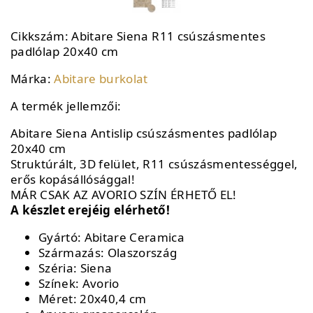
Cikkszám:
Abitare Siena R11 csúszásmentes
padlólap 20x40 cm
Márka:
Abitare burkolat
A termék jellemzői:
Abitare Siena Antislip csúszásmentes padlólap
20x40 cm
Struktúrált, 3D felület, R11 csúszásmentességgel,
erős kopásállósággal!
MÁR CSAK AZ AVORIO SZÍN ÉRHETŐ EL!
A készlet erejéig elérhető!
Gyártó: Abitare Ceramica
Származás: Olaszország
Széria: Siena
Színek: Avorio
Méret: 20x40,4 cm