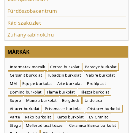
Fürdőszobacentrum
Kád szaküzlet
Zuhanykabinok.hu
MÁRKÁK
Intermatex mozaik
Cerrad burkolat
Paradyz burkolat
Cersanit burkolat
Tubadzin burkolat
Valore burkolat
MM
Equipe burkolat
Arte burkolat
Profilplast
Domino burkolat
Flame burkolat
Tilezza burkolat
Sopro
Mainzu burkolat
Bergdeck
Undefasa
Vitacer burkolat
Prissmacer burkolat
Cristacer burkolat
Varte
Rako burkolat
Keros burkolat
LV Granito
Stegu
Mellerud tisztítószer
Ceramica Bianca burkolat