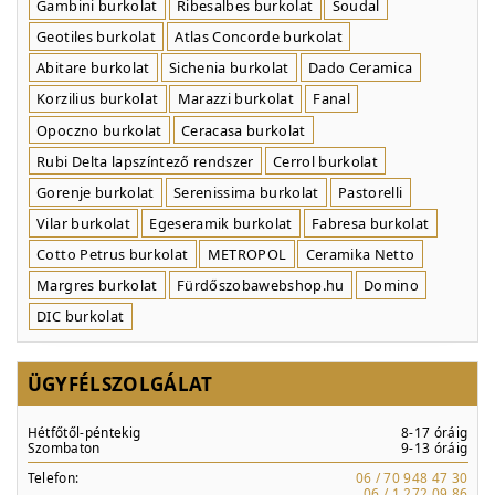
Gambini burkolat
Ribesalbes burkolat
Soudal
Geotiles burkolat
Atlas Concorde burkolat
Abitare burkolat
Sichenia burkolat
Dado Ceramica
Korzilius burkolat
Marazzi burkolat
Fanal
Opoczno burkolat
Ceracasa burkolat
Rubi Delta lapszíntező rendszer
Cerrol burkolat
Gorenje burkolat
Serenissima burkolat
Pastorelli
Vilar burkolat
Egeseramik burkolat
Fabresa burkolat
Cotto Petrus burkolat
METROPOL
Ceramika Netto
Margres burkolat
Fürdőszobawebshop.hu
Domino
DIC burkolat
ÜGYFÉLSZOLGÁLAT
Hétfőtől-péntekig
8-17 óráig
Szombaton
9-13 óráig
Telefon:
06 / 70 948 47 30
06 / 1 272 09 86