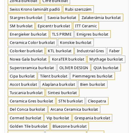
Zorka burkolat
Cifre burkolat
Swiss Krono laminált padló
Rubi szerszám
Stargres burkolat
Savoia burkolat
Zalakerámia burkolat
SM burkolat
Epicentr burkolat
ITT Ceramic
Energieker burkolat
TLS PRIME
Emigres burkolat
Ceramica Color burkolat
Konskie burkolat
Colorker burkolat
KTL burkolat
Industrial Gres
Faber
Nowa Gala burkolat
KoraTER burkolat
Mythage burkolat
Superceramica burkolat
OLIVER DESIGN
QUA burkolat
Cipa burkolat
Tilent burkolat
Piemmegres burkolat
Ascot burkolat
Alaplana burkolat
Bien burkolat
Tuscania burkolat
Sintesi burkolat
Ceramica Gres burkolat
STN burkolat
Cleopatra
Del Conca burkolat
Arcana Ceramica burkolat
Cermed burkolat
Vip burkolat
Grespania burkolat
Golden Tile burkolat
Bluezone burkolat