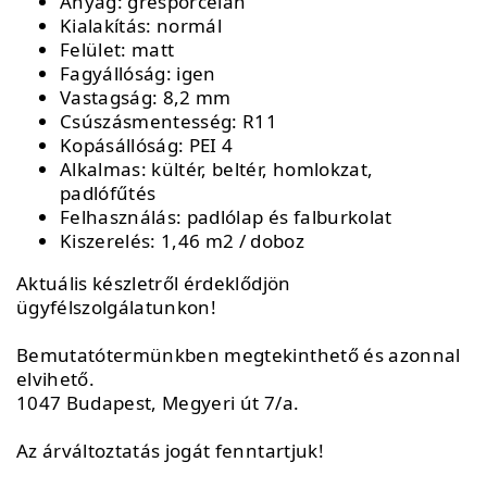
Anyag: gresporcelán
Kialakítás: normál
Felület: matt
Fagyállóság: igen
Vastagság: 8,2 mm
Csúszásmentesség: R11
Kopásállóság: PEI 4
Alkalmas: kültér, beltér, homlokzat,
padlófűtés
Felhasználás: padlólap és falburkolat
Kiszerelés: 1,46 m2 / doboz
Aktuális készletről érdeklődjön
ügyfélszolgálatunkon!
Bemutatótermünkben megtekinthető és azonnal
elvihető.
1047 Budapest, Megyeri út 7/a.
Az árváltoztatás jogát fenntartjuk!