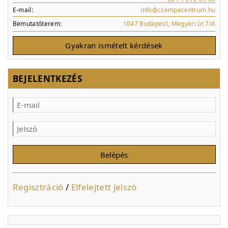
E-mail:
info@csempecentrum.hu
Bemutatóterem:
1047 Budapest, Megyeri út 7/A
Gyakran ismételt kérdések
BEJELENTKEZÉS
Regisztráció
/
Elfelejtett jelszó