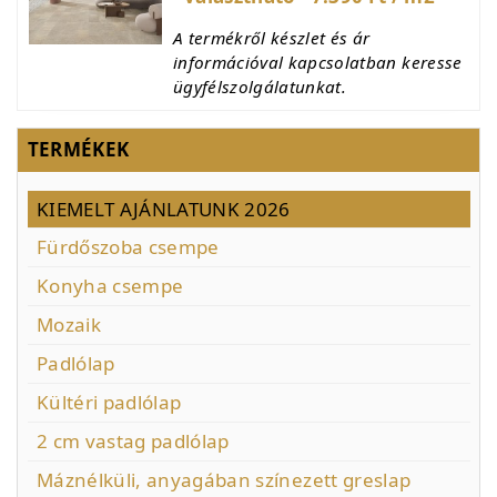
A termékről készlet és ár
információval kapcsolatban keresse
ügyfélszolgálatunkat.
TERMÉKEK
KIEMELT AJÁNLATUNK 2026
Fürdőszoba csempe
Konyha csempe
Mozaik
Padlólap
Kültéri padlólap
2 cm vastag padlólap
Máznélküli, anyagában színezett greslap